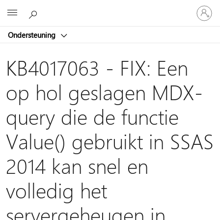
Meld
Microsoft
je
aan
Ondersteuning
bij
je
account
KB4017063 - FIX: Een
op hol geslagen MDX-
query die de functie
Value() gebruikt in SSAS
2014 kan snel en
volledig het
servergeheugen in