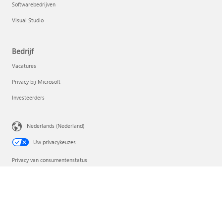
Softwarebedrijven
Visual Studio
Bedrijf
Vacatures
Privacy bij Microsoft
Investeerders
Nederlands (Nederland)
Uw privacykeuzes
Privacy van consumentenstatus
Contact opnemen met Microsoft
Privacy
Gebruiksvoorwaarden
Handelsmerken
Over onze advertenties
EU Compliance DoCs
© Microsoft 2026