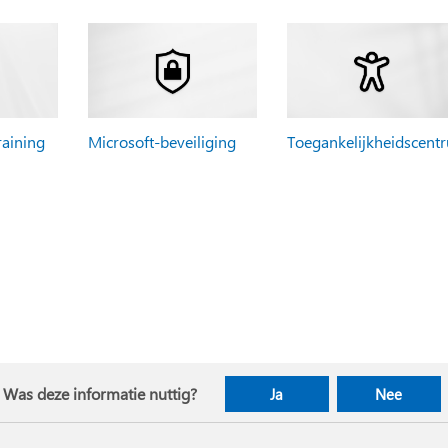
raining
Microsoft-beveiliging
Toegankelijkheidscent
Was deze informatie nuttig?
Ja
Nee