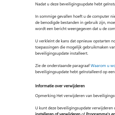
Nadat u deze beveiligingsupdate hebt geïnst
In sommige gevallen hoeft u de computer niet
de benodigde bestanden in gebruik zijn, moet
wordt een bericht weergegeven dat u de co
U verkleint de kans dat opnieuw opstarten noo
toepassingen die mogelijk gebruikmaken van
beveiligingsupdate installeert.
Zie de onderstaande paragraaf
Waarom u wor
beveiligingsupdate hebt geïnstalleerd op e
Informatie over verwijderen
Opmerking Het verwijderen van beveiligings
U kunt deze beveiligingsupdate verwijderen 
installeren of verwijderen
of
Programma's en