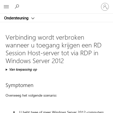
Meld
Microsoft
je
aan
Ondersteuning
bij
je
account
Verbinding wordt verbroken
wanneer u toegang krijgen een RD
Session Host-server tot via RDP in
Windows Server 2012
Van toepassing op
Symptomen
Overweeg het volgende scenario:
U hebt twee of meer Windows Server 2012-computers