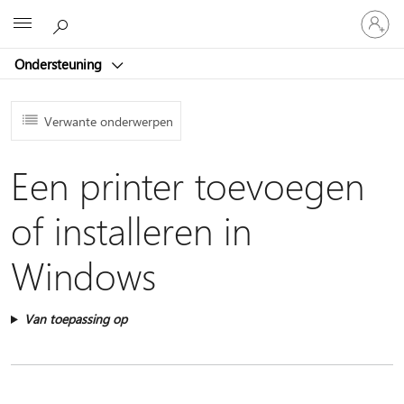
Meld
Microsoft
je
aan
Ondersteuning
bij
je
account
Verwante onderwerpen
Een printer toevoegen
of installeren in
Windows
Van toepassing op