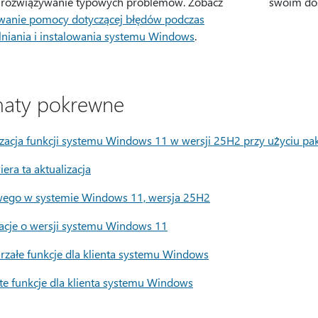
 rozwiązywanie typowych problemów. Zobacz
swoim do
wanie pomocy dotyczącej błędów podczas
lniania i instalowania systemu Windows
.
aty pokrewne
izacja funkcji systemu Windows 11 w wersji 25H2 przy użyciu pa
era ta aktualizacja
ego w systemie Windows 11, wersja 25H2
acje o wersji systemu Windows 11
arzałe funkcje dla klienta systemu Windows
te funkcje dla klienta systemu Windows