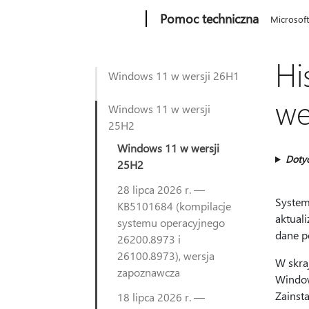
Microsoft
Pomoc techniczna
Microsof
Hi
Windows 11 w wersji 26H1
we
Windows 11 w wersji
25H2
Windows 11 w wersji
Doty
25H2
28 lipca 2026 r. —
System
KB5101684 (kompilacje
aktual
systemu operacyjnego
dane p
26200.8973 i
26100.8973), wersja
W skraj
zapoznawcza
Window
Zainst
18 lipca 2026 r. —