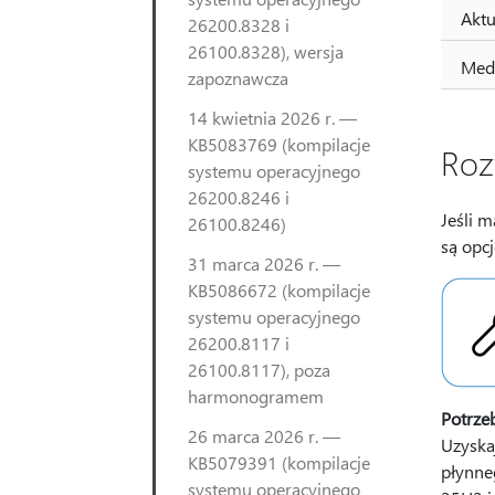
Aktu
26200.8328 i
26100.8328), wersja
Medi
zapoznawcza
14 kwietnia 2026 r. —
KB5083769 (kompilacje
Roz
systemu operacyjnego
26200.8246 i
Jeśli 
26100.8246)
są opc
31 marca 2026 r. —
KB5086672 (kompilacje
systemu operacyjnego
26200.8117 i
26100.8117), poza
harmonogramem
Potrze
26 marca 2026 r. —
Uzyska
KB5079391 (kompilacje
płynne
systemu operacyjnego