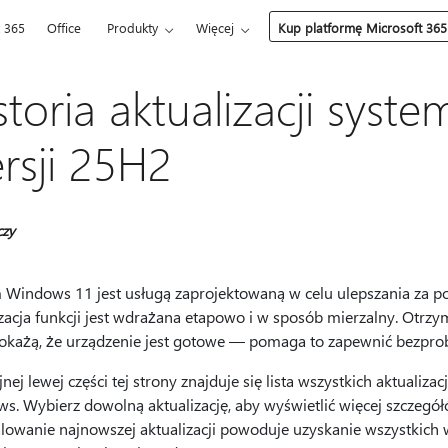
t 365
Office
Produkty
Więcej
Kup platformę Microsoft 365
storia aktualizacji sys
rsji 25H2
czy
 Windows 11 jest usługą zaprojektowaną w celu ulepszania za po
izacja funkcji jest wdrażana etapowo i w sposób mierzalny. Otr
okażą, że urządzenie jest gotowe — pomaga to zapewnić bezprob
nej lewej części tej strony znajduje się lista wszystkich aktualiza
s. Wybierz dowolną aktualizację, aby wyświetlić więcej szczegół
alowanie najnowszej aktualizacji powoduje uzyskanie wszystkich w