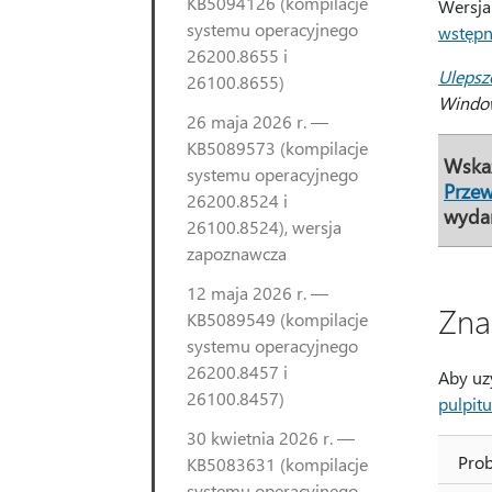
KB5094126 (kompilacje
Wersja
systemu operacyjnego
wstępni
26200.8655 i
Ulepsz
26100.8655)
Window
26 maja 2026 r. —
KB5089573 (kompilacje
Wska
systemu operacyjnego
Prze
26200.8524 i
wyda
26100.8524), wersja
zapoznawcza
12 maja 2026 r. —
Zna
KB5089549 (kompilacje
systemu operacyjnego
26200.8457 i
Aby uz
26100.8457)
pulpit
30 kwietnia 2026 r. —
Prob
KB5083631 (kompilacje
systemu operacyjnego