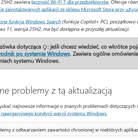
 25H2 zawiera
łączność Wi-Fi 7 dla przedsiębiorstw
. Oferuje rów
e zainstalowanych aplikacji ze sklepu Microsoft Store przy użyci
ona funkcja Windows Search
(funkcja Copilot+ PC), początkowo 
s 11, wersja 25H2, ma być dostępna w przyszłej aktualizacji.
zówka dotycząca
:
jeśli chcesz wiedzieć, co wkrótce p
wodnik po systemie Windows
. Zawiera ogólne omówienie
niach systemu Windows.
ne problemy z tą aktualizacją
yskać najnowsze informacje o znanych problemach dotyczących 
u nawigacyjnego kondycji wersji systemu Windows
.
lemy z odtwarzaniem zawartości chronionej w niektórych aplikac