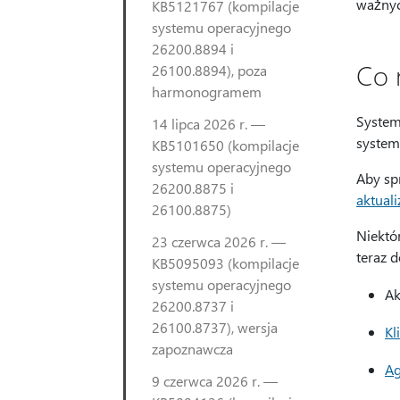
ważnyc
KB5121767 (kompilacje
systemu operacyjnego
26200.8894 i
Co 
26100.8894), poza
harmonogramem
System
14 lipca 2026 r. —
system
KB5101650 (kompilacje
systemu operacyjnego
Aby sp
26200.8875 i
aktuali
26100.8875)
Niektór
23 czerwca 2026 r. —
teraz 
KB5095093 (kompilacje
systemu operacyjnego
Ak
26200.8737 i
26100.8737), wersja
Kl
zapoznawcza
Ag
9 czerwca 2026 r. —