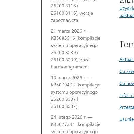
25H2 i
26200.8116 i
Uzyski
26100.8116), wersja
uaktua
zapoznawcza
21 marca 2026 r. —
KB5085516 (kompilacje
Tem
systemu operacyjnego
26200.8039 i
Aktual
26100.8039), poza
harmonogramem
Co zawi
10 marca 2026 r. —
Co now
KB5079473 (kompilacje
systemu operacyjnego
Inform
26200.8037 i
26100.8037)
Przest
24 lutego 2026 r. —
Usunię
KB5077241 (kompilacje
systemu operacyjnego