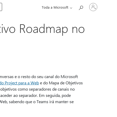
Entre
Toda a Microsoft
em
sua
conta
ativo Roadmap no
nversas e o resto do seu canal do Microsoft
do Project para a Web
e do Mapa de Objetivos
 objetivos como separadores de canais no
 aceder ao separador. Em seguida, pode
a Web, sabendo que o Teams irá manter-se