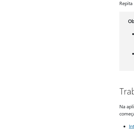
Repita
Ob
Tra
Na apl
começa
In