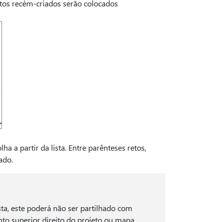
tos recém-criados serão colocados
a a partir da lista. Entre parênteses retos,
nado.
sta, este poderá não ser partilhado com
nto superior direito do projeto ou mapa