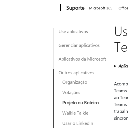
Microsoft
Suporte
Microsoft 365
Offic
Us
Use aplicativos
T
Gerenciar aplicativos
Aplicativos da Microsoft
Aplic
Outros aplicativos
Organização
Acompan
Teams 
Votações
ao Tea
Projeto ou Roteiro
Teams 
trabal
Walkie Talkie
sincro
Usar o Linkedin