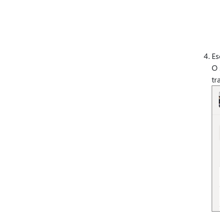
Es
O 
tr