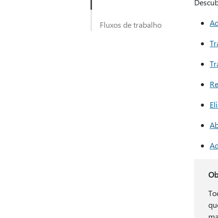
Descub
Ad
Fluxos de trabalho
Tr
Tr
Re
El
Ab
Ad
Ob
To
qu
ma