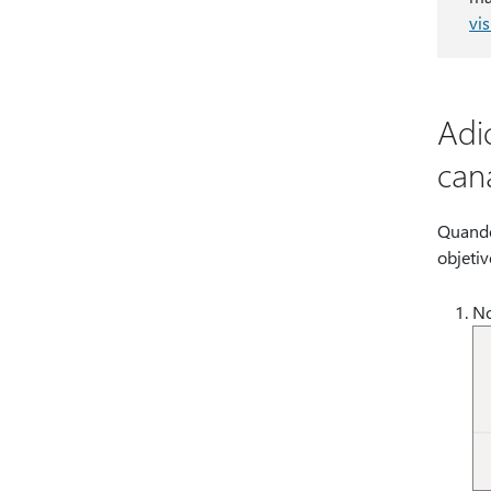
vi
Adi
can
Quando
objetiv
No