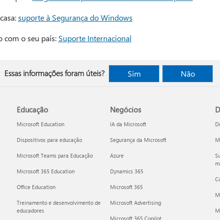
 casa:
suporte à Segurança do Windows
o com o seu país:
Suporte Internacional
Essas informações foram úteis?
Sim
Não
Educação
Negócios
D
Microsoft Education
IA da Microsoft
D
Dispositivos para educação
Segurança da Microsoft
Mi
Microsoft Teams para Educação
Azure
Su
ma
Microsoft 365 Education
Dynamics 365
C
Office Education
Microsoft 365
M
Treinamento e desenvolvimento de
Microsoft Advertising
educadores
Mi
Microsoft 365 Copilot