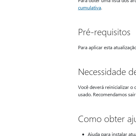
Para obter uma lista dos ar
cumulativa
.
Pré-requisitos
Para aplicar esta atualizaçã
Necessidade de 
Você deverá reinicializar o
usado. Recomendamos sair d
Como obter aju
Ajuda para instalar atu