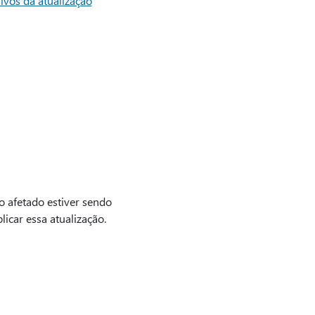
ivos da atualização
o afetado estiver sendo
car essa atualização.