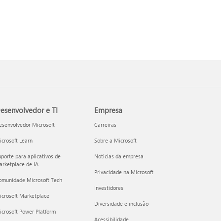
esenvolvedor e TI
Empresa
esenvolvedor Microsoft
Carreiras
crosoft Learn
Sobre a Microsoft
porte para aplicativos de
Notícias da empresa
rketplace de IA
Privacidade na Microsoft
omunidade Microsoft Tech
Investidores
icrosoft Marketplace
Diversidade e inclusão
crosoft Power Platform
Acessibilidade