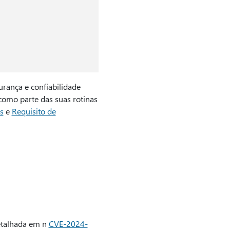
rança e confiabilidade
como parte das suas rotinas
s
e
Requisito de
talhada em n
CVE-2024-