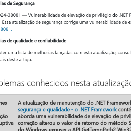
ias de Segurança
24-38081 — Vulnerabilidade de elevação de privilégio do .NET
tualização de segurança corrige uma vulnerabilidade de ex
38081.
ias de qualidade e confiabilidade
ter uma lista de melhorias lançadas com esta atualização, consul
ais deste artigo.
blemas conhecidos nesta atualizaçã
hes
A atualização de manutenção do .NET Framewor
segurança e qualidade - o .NET Framework
conté
ação
aborda uma vulnerabilidade de elevação de priv
ruptiva
correção alterou o valor de retorno do método 
do Windows expuser a API GetTempPath2 Win32,