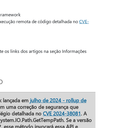
 Framework
ecução remota de código detalhada no
CVE-
te os links dos artigos na seção Informações
o
k lançada em
julho de 2024 - rollup de
m uma correção de segurança que
ilégio detalhada no
CVE 2024-38081
. A
System.IO.Path.GetTempPath. Se a versão
 esse método invocará essa API e