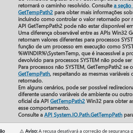
retornará o caminho resolvido. Consulte
a seção
GetTempPath2
para obter mais informações sobr
incluindo como controlar o valor retornado por 
API GetTempPath2 pode não estar disponível e
Uma diferença observável entre as APIs Win32 
retornam valores diferentes para processos SY
função de um processo em execução como SYSTE
%WINDIR%\SystemTemp, que é inacessível a pro
devolvido para processos SYSTEM não pode ser s
Para processos não SYSTEM, GetTempPath2 se 
GetTempPath
, respeitando as mesmas variáveis d
retornado.
Em alguns cenários, pode ser possível redirecio
diferente usando variáveis de ambiente ou outr
oficial da API
GetTempPath2
Win32 para obter as
esse comportamento.
Consulte a
API System.IO.Path.GetTempPath
para
ção
⚠️
Aviso:
A recusa desativará a correção de segurança pa