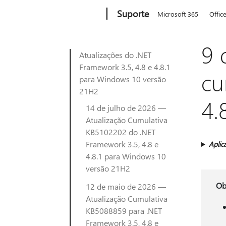
Microsoft
Suporte
Microsoft 365
Offic
9 
Atualizações do .NET
Framework 3.5, 4.8 e 4.8.1
cu
para Windows 10 versão
21H2
4.
14 de julho de 2026 —
Atualização Cumulativa
KB5102202 do .NET
Framework 3.5, 4.8 e
Aplic
4.8.1 para Windows 10
versão 21H2
Ob
12 de maio de 2026 —
Atualização Cumulativa
KB5088859 para .NET
Framework 3.5, 4.8 e