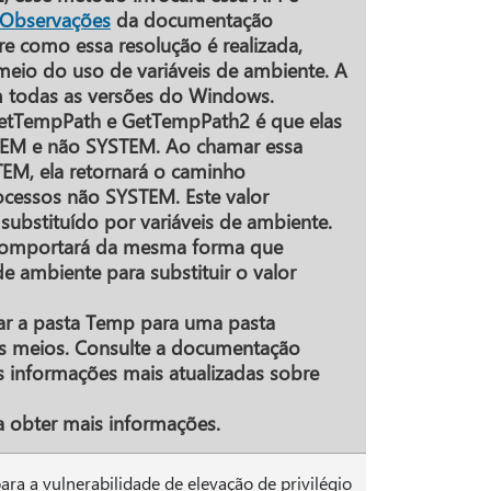
 Observações
da documentação
e como essa resolução é realizada,
meio do uso de variáveis de ambiente. A
m todas as versões do Windows.
GetTempPath e GetTempPath2 é que elas
STEM e não SYSTEM. Ao chamar essa
M, ela retornará o caminho
cessos não SYSTEM. Este valor
ubstituído por variáveis de ambiente.
comportará da mesma forma que
e ambiente para substituir o valor
nar a pasta Temp para uma pasta
os meios. Consulte a documentação
 informações mais atualizadas sobre
 obter mais informações.
ra a vulnerabilidade de elevação de privilégio