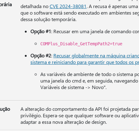
rária
detalhada no
CVE 2024-38081
. A recusa é apenas uma 
que o software está sendo executado em ambientes seg
dessa solução temporária.
Opção #1
: Recusar em uma janela de comando con
COMPlus_Disable_GetTempPath2=true
Opção #2
:
Recusar globalmente na máquina crian
sistema e reiniciando para garantir que todos os 
As variáveis de ambiente de todo o sistema 
uma janela do cmd e, em seguida, navegando 
Variáveis de sistema -> Novo".
lução
A alteração do comportamento da API foi projetada par
privilégio. Espera-se que qualquer software ou aplicati
adaptar a essa nova alteração de design.