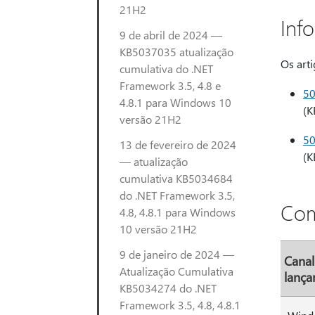
21H2
Inf
9 de abril de 2024 —
KB5037035 atualização
Os arti
cumulativa do .NET
Framework 3.5, 4.8 e
5
4.8.1 para Windows 10
(K
versão 21H2
5
13 de fevereiro de 2024
(K
— atualização
cumulativa KB5034684
do .NET Framework 3.5,
Com
4.8, 4.8.1 para Windows
10 versão 21H2
9 de janeiro de 2024 —
Canal
Atualização Cumulativa
lanç
KB5034274 do .NET
Framework 3.5, 4.8, 4.8.1