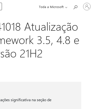
Entre
Toda a Microsoft
em
sua
conta
1018 Atualização
mework 3.5, 4.8 e
rsão 21H2
rações significativa na seção de