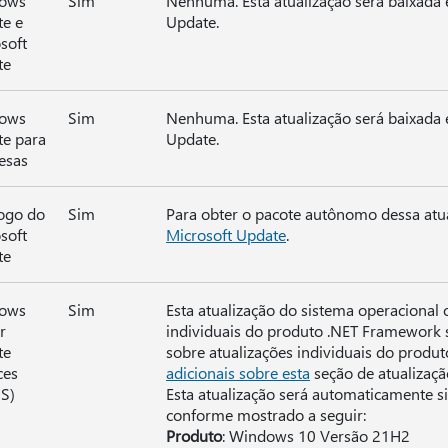
ows
Sim
Nenhuma. Esta atualização será baixada
e e
Update.
soft
te
ows
Sim
Nenhuma. Esta atualização será baixada
e para
Update.
esas
ogo do
Sim
Para obter o pacote autônomo dessa atua
soft
Microsoft Update
.
te
ows
Sim
Esta atualização do sistema operacional o
r
individuais do produto .NET Framework s
te
sobre atualizações individuais do produ
ces
adicionais sobre esta
seção de atualizaçã
S)
Esta atualização será automaticamente 
conforme mostrado a seguir:
Produto
: Windows 10 Versão 21H2