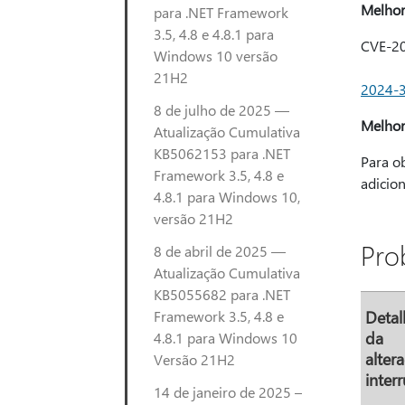
Melhor
para .NET Framework
3.5, 4.8 e 4.8.1 para
CVE-20
Windows 10 versão
Essa a
21H2
2024-
8 de julho de 2025 —
Melhor
Atualização Cumulativa
KB5062153 para .NET
Para ob
Framework 3.5, 4.8 e
adicion
4.8.1 para Windows 10,
versão 21H2
Pro
8 de abril de 2025 —
Atualização Cumulativa
KB5055682 para .NET
Framework 3.5, 4.8 e
Detal
da
4.8.1 para Windows 10
alter
Versão 21H2
inter
14 de janeiro de 2025 –