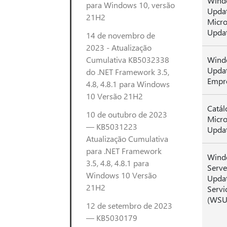
Wind
para Windows 10, versão
Updat
21H2
Micro
Upda
14 de novembro de
2023 - Atualização
Cumulativa KB5032338
Wind
Updat
do .NET Framework 3.5,
Empr
4.8, 4.8.1 para Windows
10 Versão 21H2
Catál
10 de outubro de 2023
Micro
— KB5031223
Upda
Atualização Cumulativa
para .NET Framework
Wind
3.5, 4.8, 4.8.1 para
Serve
Windows 10 Versão
Upda
21H2
Servi
(WSU
12 de setembro de 2023
— KB5030179