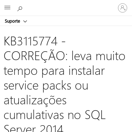
Entre
Microsoft
em
sua
Suporte
conta
KB3115774 -
CORREÇÃO: leva muito
tempo para instalar
service packs ou
atualizações
cumulativas no SQL
Server 2014