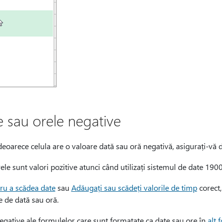
e sau orele negative
eoarece celula are o valoare dată sau oră negativă, asigurați-vă 
orele sunt valori pozitive atunci când utilizați sistemul de date 1900
tru a scădea date
sau
Adăugați sau scădeți valorile de timp
corect,
e de dată sau oră.
egative ale formulelor care sunt formatate ca date sau ore în
alt 