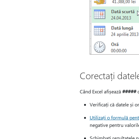
Corectați datel
Când Excel afișează
#####
d
Verificați că datele și 
Utilizați o formulă pen
negative pentru valoril
Schimbați rezultatele n