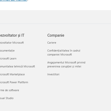
ezvoltator și IT
Companie
zvoltator Microsoft
Cariere
ocumentație
Confidențialitatea în cadrul
companiei Microsoft
crosoft Learn
Angajamentul Microsoft privind
munitatea tehnică Microsoft
prevenirea corupției și mitei
icrosoft Marketplace
Investitori
crosoft Power Platform
rme de software
sual Studio