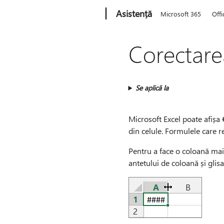
Microsoft
Asistență
Microsoft 365
Offi
Corectare
Se aplică la
Microsoft Excel poate afișa
din celule. Formulele care r
Pentru a face o coloană mai l
antetului de coloană și glisaț