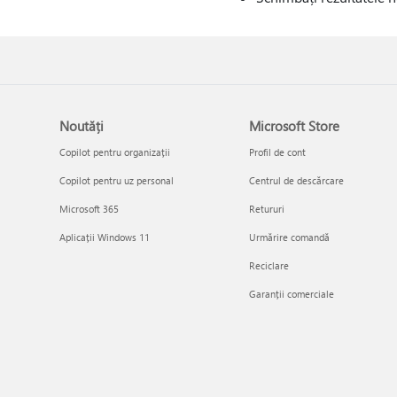
Noutăți
Microsoft Store
Copilot pentru organizații
Profil de cont
Copilot pentru uz personal
Centrul de descărcare
Microsoft 365
Retururi
Aplicații Windows 11
Urmărire comandă
Reciclare
Garanții comerciale