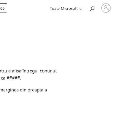
Conectați-
365
Toate Microsoft
vă
la
contul
dvs.
tru a afișa întregul conținut
, ca
#####
.
i marginea din dreapta a