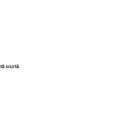
tă scurtă
.