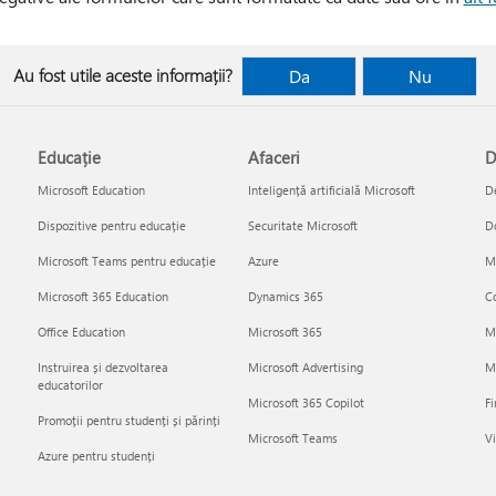
Au fost utile aceste informații?
Da
Nu
Educație
Afaceri
D
Microsoft Education
Inteligență artificială Microsoft
De
Dispozitive pentru educație
Securitate Microsoft
D
Microsoft Teams pentru educație
Azure
Mi
Microsoft 365 Education
Dynamics 365
Co
Office Education
Microsoft 365
M
Instruirea și dezvoltarea
Microsoft Advertising
Mi
educatorilor
Microsoft 365 Copilot
Fi
Promoții pentru studenți și părinți
Microsoft Teams
Vi
Azure pentru studenți