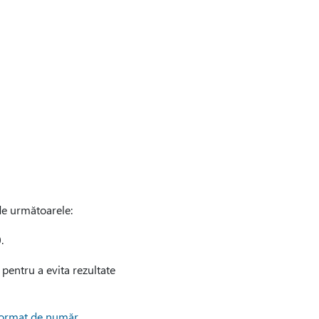
de următoarele:
.
 pentru a evita rezultate
format de număr
.