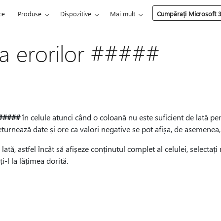
ce
Produse
Dispozitive
Mai mult
Cumpărați Microsoft 
a erorilor #####
#####
în celule atunci când o coloană nu este suficient de lată pen
eturnează date și ore ca valori negative se pot afișa, de asemenea
ată, astfel încât să afișeze conținutul complet al celulei, selectaț
i-l la lățimea dorită.