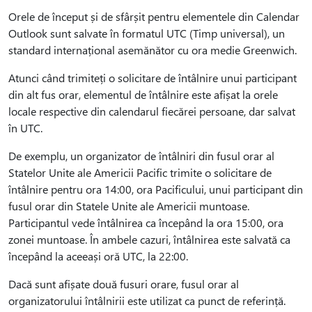
Orele de început și de sfârșit pentru elementele din Calendar
Outlook sunt salvate în formatul UTC (Timp universal), un
standard internațional asemănător cu ora medie Greenwich.
Atunci când trimiteți o solicitare de întâlnire unui participant
din alt fus orar, elementul de întâlnire este afișat la orele
locale respective din calendarul fiecărei persoane, dar salvat
în UTC.
De exemplu, un organizator de întâlniri din fusul orar al
Statelor Unite ale Americii Pacific trimite o solicitare de
întâlnire pentru ora 14:00, ora Pacificului, unui participant din
fusul orar din Statele Unite ale Americii muntoase.
Participantul vede întâlnirea ca începând la ora 15:00, ora
zonei muntoase. În ambele cazuri, întâlnirea este salvată ca
începând la aceeași oră UTC, la 22:00.
Dacă sunt afișate două fusuri orare, fusul orar al
organizatorului întâlnirii este utilizat ca punct de referință.