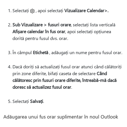
Selectați
, apoi selectați
Vizualizare Calendar>.
Sub Vizualizare > fusuri orare
, selectați lista verticală
Afișare calendar în fus orar
, apoi selectați opțiunea
dorită pentru fusul dvs. orar.
În câmpul
Etichetă
, adăugați un nume pentru fusul orar.
Dacă doriți să actualizați fusul orar atunci când călătoriți
prin zone diferite, bifați caseta de selectare
Când
călătoresc prin fusuri orare diferite, întreabă-mă dacă
doresc să actualizez fusul orar
.
Selectați
Salvați
.
Adăugarea unui fus orar suplimentar în noul Outlook