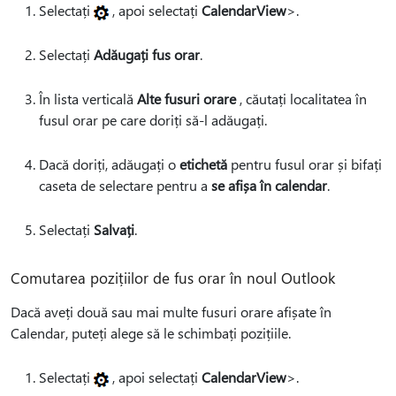
Selectați
, apoi selectați
CalendarView
>.
Selectați
Adăugați fus orar
.
În lista verticală
Alte fusuri orare
, căutați localitatea în
fusul orar pe care doriți să-l adăugați.
Dacă doriți, adăugați o
etichetă
pentru fusul orar și bifați
caseta de selectare pentru a
se afișa în calendar
.
Selectați
Salvați
.
Comutarea pozițiilor de fus orar în noul Outlook
Dacă aveți două sau mai multe fusuri orare afișate în
Calendar, puteți alege să le schimbați pozițiile.
Selectați
, apoi selectați
CalendarView
>.