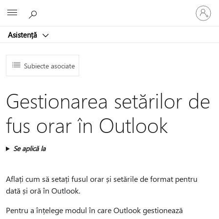
Conectaț
Microsoft
vă
la
Asistență
contul
dvs.
Subiecte asociate
Gestionarea setărilor de
fus orar în Outlook
Se aplică la
Aflați cum să setați fusul orar și setările de format pentru
dată și oră în Outlook.
Pentru a înțelege modul în care Outlook gestionează