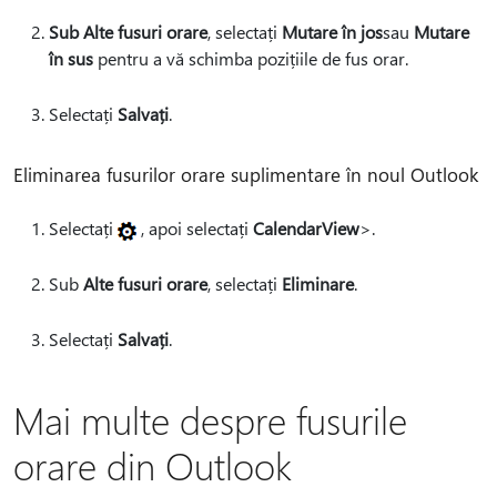
Sub Alte fusuri orare
, selectați
Mutare în jos
sau
Mutare
în sus
pentru a vă schimba pozițiile de fus orar.
Selectați
Salvați
.
Eliminarea fusurilor orare suplimentare în noul Outlook
Selectați
, apoi selectați
CalendarView
>.
Sub
Alte fusuri orare
, selectați
Eliminare
.
Selectați
Salvați
.
Mai multe despre fusurile
orare din Outlook