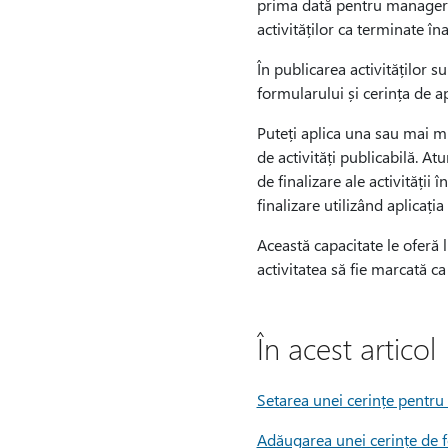
prima dată pentru managerii 
activităților ca terminate îna
În publicarea activităților su
formularului și cerința de a
Puteți aplica una sau mai mult
de activități publicabilă. Atu
de finalizare ale activității
finalizare utilizând aplicaț
Această capacitate le oferă lin
activitatea să fie marcată c
În acest articol
Setarea unei cerințe pentru l
Adăugarea unei cerințe de 