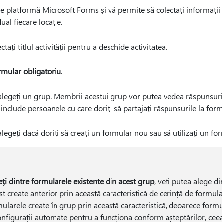
pe platformă Microsoft Forms și vă permite să colectați informații d
ual fiecare locație.
lectați titlul activității pentru a deschide activitatea.
rmular obligatoriu
.
 alegeți un grup. Membrii acestui grup vor putea vedea răspunsuril
 include persoanele cu care doriți să partajați răspunsurile la form
 alegeți dacă doriți să creați un formular nou sau să utilizați un f
eți dintre formularele existente din acest grup
, veți putea alege d
st create anterior prin această caracteristică de cerință de formular
rmularele create în grup prin această caracteristică, deoarece formu
nfigurații automate pentru a funcționa conform așteptărilor, ceea