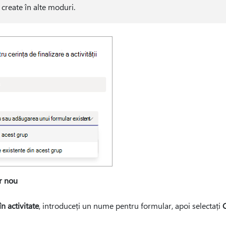
create în alte moduri.
r nou
în activitate
, introduceți un nume pentru formular, apoi selectați
C