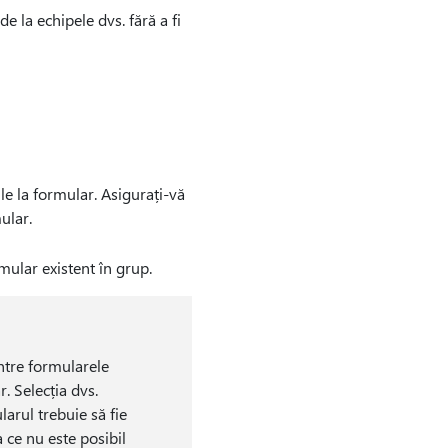
e la echipele dvs. fără a fi
e la formular. Asigurați-vă
ular.
ormular existent în grup.
intre formularele
. Selecția dvs.
larul trebuie să fie
 ce nu este posibil