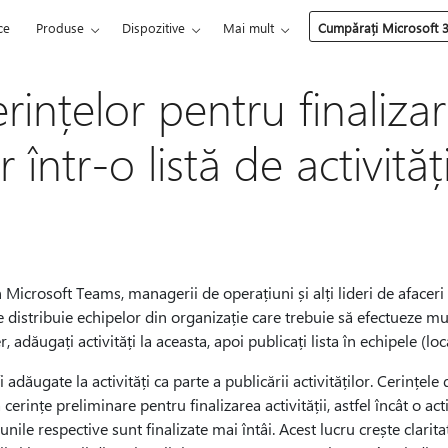
ce
Produse
Dispozitive
Mai mult
Cumpărați Microsoft 
rințelor pentru finaliza
or într-o listă de activităț
 Microsoft Teams, managerii de operațiuni și alți lideri de afaceri
ă le distribuie echipelor din organizație care trebuie să efectueze m
, adăugați activități la aceasta, apoi publicați lista în echipele (loca
 adăugate la activități ca parte a publicării activităților. Cerințele
erințe preliminare pentru finalizarea activității, astfel încât o ac
nile respective sunt finalizate mai întâi. Acest lucru crește claritate