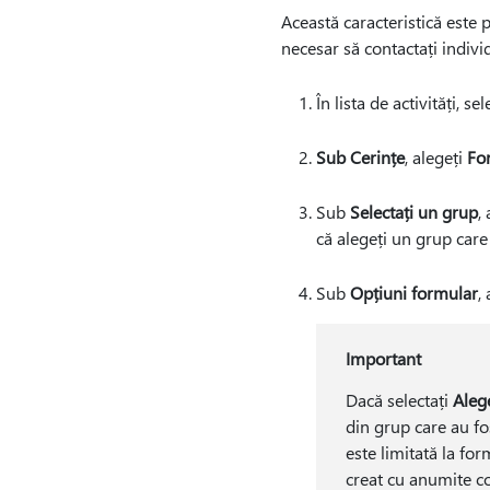
Această caracteristică este 
necesar să contactați individ
În lista de activități, se
Sub Cerințe
, alegeți
Fo
Sub
Selectați un grup
,
că alegeți un grup care
Sub
Opțiuni formular
,
Important
Dacă selectați
Aleg
din grup care au fo
este limitată la fo
creat cu anumite co