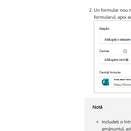
Un formular nou ne
formularul, apoi ad
Notă
Includeți o în
amănuntul, astf