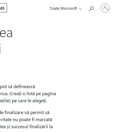
Conectați-
365
Toate Microsoft
vă
la
contul
dvs.
rea
i
 pot să definească
unca. Creați o listă pe pagina
țiile) pe care le alegeți.
 de finalizare vă permit să
tivitate nu poate fi marcată
a și succesul finalizării la