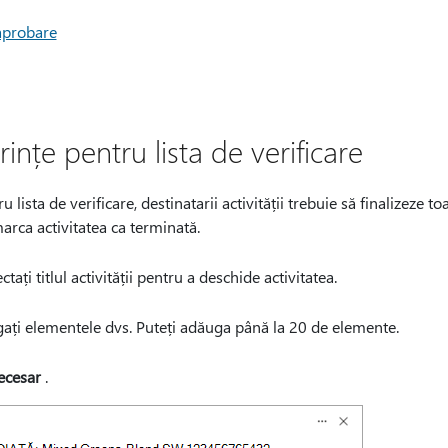
aprobare
ințe pentru lista de verificare
u lista de verificare, destinatarii activității trebuie să finalizeze t
marca activitatea ca terminată.
lectați titlul activității pentru a deschide activitatea.
gați elementele dvs. Puteți adăuga până la 20 de elemente.
ecesar
.