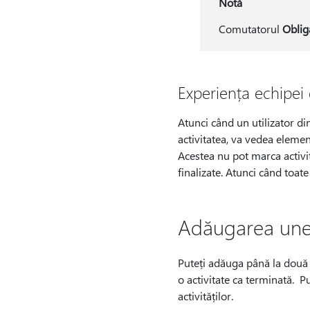
Notă
Comutatorul
Oblig
Experiența echipei 
Atunci când un utilizator di
activitatea, va vedea element
Acestea nu pot marca activi
finalizate. Atunci când toate
Adăugarea unei
Puteți adăuga până la două f
o activitate ca terminată. Pu
activităților.