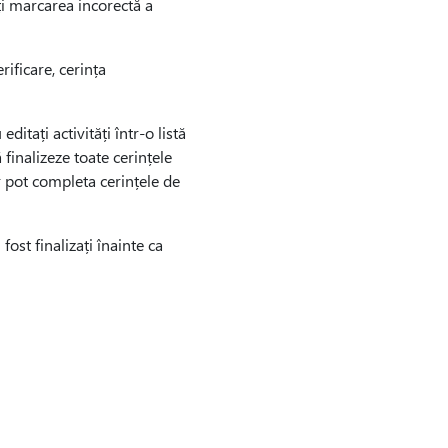
ți marcarea incorectă a
rificare, cerința
ditați activități într-o listă
ă finalizeze toate cerințele
or pot completa cerințele de
 fost finalizați înainte ca