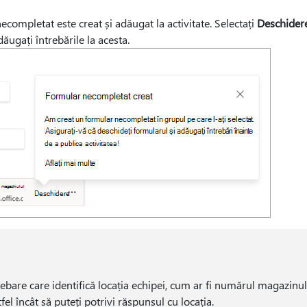
completat este creat și adăugat la activitate. Selectați
Deschider
ăugați întrebările la acesta.
trebare care identifică locația echipei, cum ar fi numărul magazinu
el încât să puteți potrivi răspunsul cu locația.