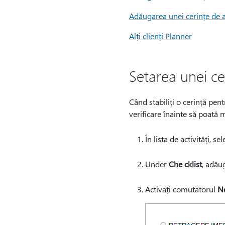
Adăugarea unei cerințe de 
Alți clienți Planner
Setarea unei cer
Când stabiliți o cerință pentr
verificare înainte să poată 
În lista de activități, se
Under
Che cklist
, adău
Activați comutatorul
N