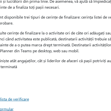
și lucrătorii din prima linie. De asemenea, vă ajută să împiedica
inte de a finaliza toți pașii necesari.
nt disponibile trei tipuri de cerințe de finalizare: cerința listei de ve
probare.
e cerințe de finalizare la o activitate ori de câte ori adăugați sau e
nci când activitatea este publicată, destinatarii activității trebuie s
 înainte de a o putea marca drept terminată. Destinatarii activitățil
ia Planner din Teams pe desktop, web sau mobil.
iște atât angajaților, cât și liderilor de afaceri că pașii potriviți au
a terminată
ista de verificare
formular