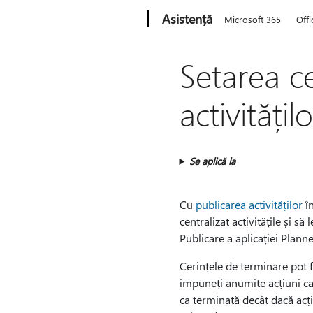
Microsoft
Asistență
Microsoft 365
Offi
Setarea ce
activitățil
Se aplică la
Cu
publicarea activităților
în
centralizat activitățile și s
Publicare a aplicației Planner
Cerințele de terminare pot fi
impuneți anumite acțiuni ca c
ca terminată decât dacă acțiu