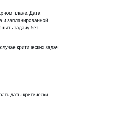
арном плане. Дата
ла и запланированной
ршить задачу без
случае критических задач
зать даты критически