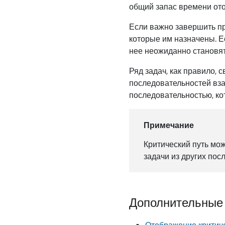
общий запас времени ото
Если важно завершить пр
которые им назначены. Е
нее неожиданно становят
Ряд задач, как правило, 
последовательностей вза
последовательностью, ко
Примечание
Критический путь мож
задачи из других пос
Дополнительные
Отображение критиче