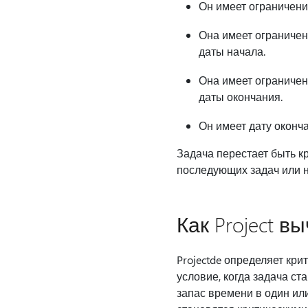
Он имеет ограничение
Она имеет ограничен
даты начала.
Она имеет ограничен
даты окончания.
Он имеет дату оконча
Задача перестает быть к
последующих задач или н
Как Project в
Projectde определяет крит
условие, когда задача ст
запас времени в один или