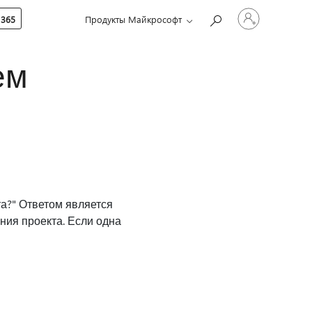
Войдите
 365
Продукты Майкрософт
в
учетную
запись
ем
та?" Ответом является
ния проекта. Если одна