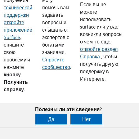
Если вы не
помочь вам
технической
можете
задавать
поддержки
использовать
вопросы и
откройте
surface или у вас
слышать от
приложение
возникли вопросы
экспертов с
Surface
,
о чем-то еще,
богатыми
опишите
откройте раздел
знаниями.
свою
Справка
, чтобы
Спросите
проблему и
получить другую
сообщество
.
нажмите
поддержку в
кнопку
Интернете.
Получить
справку
.
Полезны ли эти сведения?
Да
Нет