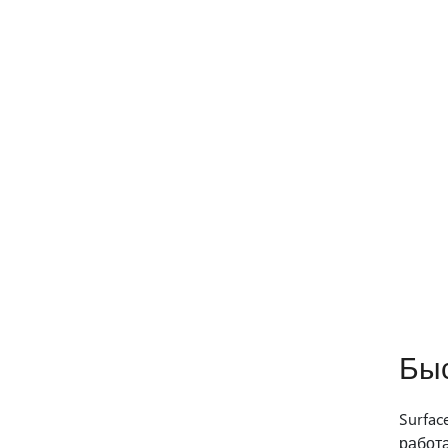
Бы
Surfac
работа