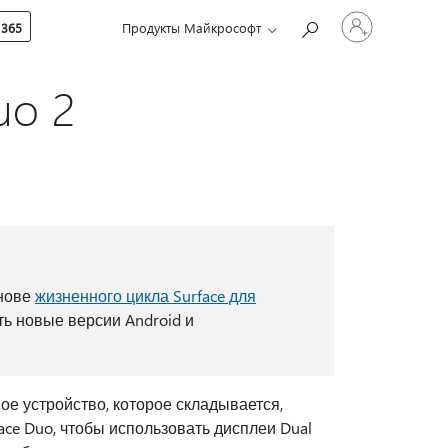
Войдите
 365
Продукты Майкрософт
в
учетную
запись
uo 2
снове
жизненного цикла Surface для
ть новые версии Android и
ное устройство, которое складывается,
face Duo, чтобы использовать дисплеи Dual