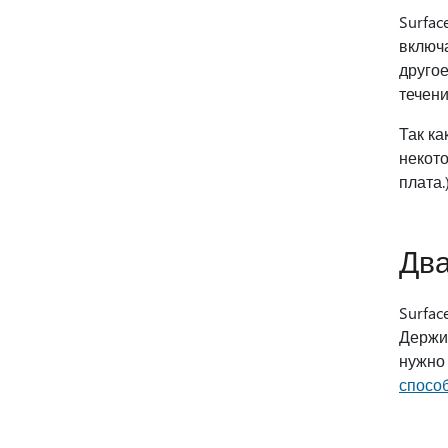
Surfac
включа
другое
течени
Так ка
некот
плата.
Два
Surfac
Держит
нужно
спосо