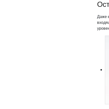
Ост
Даже е
входя
уровен