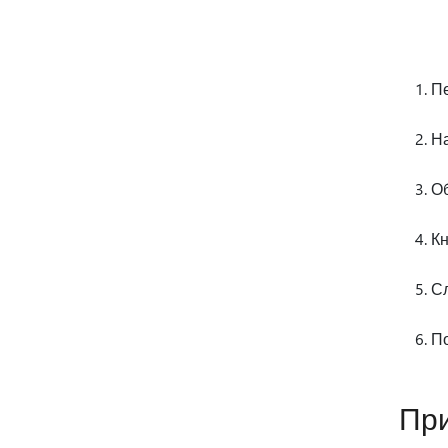
П
Н
О
Кн
Сл
П
При