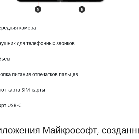
ередняя камера
аушник для телефонных звонков
бъем
опка питания отпечатков пальцев
от карта SIM-карты
орт USB-C
ложения Майкрософт, созданны