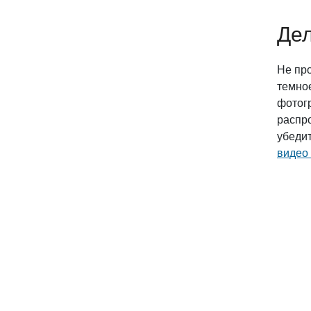
Дел
Не про
темно
фотогр
распро
убедит
видео