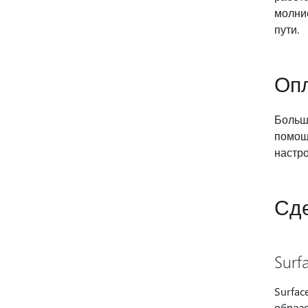
молние
пути.
Опл
Больше
помощь
настро
Сде
Surf
Surfac
образо