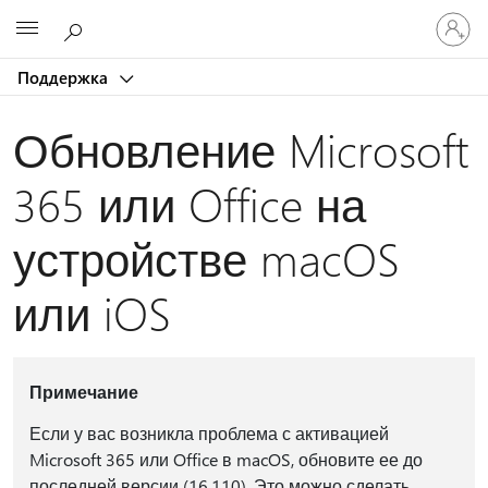
Войдит
Microsoft
в
учетну
Поддержка
запись
Обновление Microsoft
365 или Office на
устройстве macOS
или iOS
Примечание
Если у вас возникла проблема с активацией
Microsoft 365 или Office в macOS, обновите ее до
последней версии (16.110). Это можно сделать,