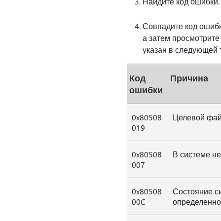
Найдите код ошибки.
Совпадите код ошибк
а затем просмотрите
указан в следующей т
Код
Причина
ошибки
0x80508
Целевой файл
019
0x80508
В системе не
007
0x80508
Состояние с
00C
определенном