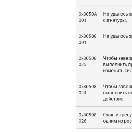
0x8050A
Не удалось з
001
сигнатуры.
0x80508
Не удалось з
001
0x80508
Чтобы завер
025
выполнить п
изменить си
0x80508
Чтобы завер
024
выполнить по
действие.
0x80508
Один из ресу
026
одним из рес