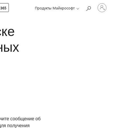
Войдите
 365
Продукты Майкрософт
в
учетную
запись
ске
ных
учите сообщение об
для получения