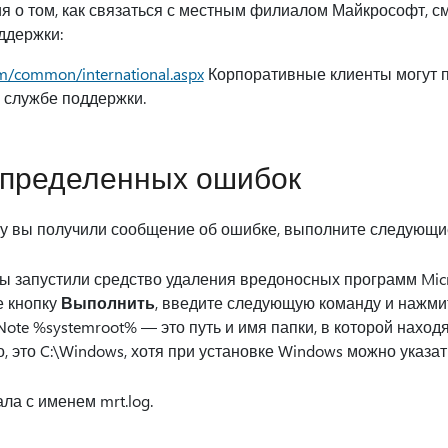
 о том, как связаться с местным филиалом Майкрософт, с
ддержки:
om/common/international.aspx
Корпоративные клиенты могут п
 службе поддержки.
определенных ошибок
у вы получили сообщение об ошибке, выполните следующи
вы запустили средство удаления вредоносных программ Mic
е кнопку
Выполнить
, введите следующую команду и нажми
ote %systemroot% — это путь и имя папки, в которой нахо
, это C:\Windows, хотя при установке Windows можно указать
ла с именем mrt.log.