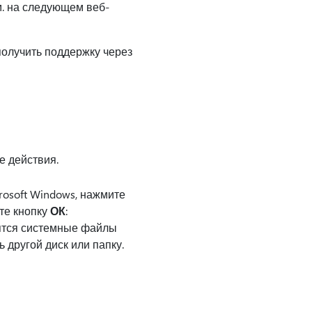
м. на следующем веб-
олучить поддержку через
е действия.
rosoft Windows, нажмите
те кнопку
ОК
:
дятся системные файлы
 другой диск или папку.