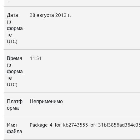
Дата
28 августа 2012 г.
(в
форма
те
UTC)
Время
11:51
(в
форма
те
UTC)
Платф
Неприменимо
орма
Имя
Package_4_for_kb2743555_bf~31bf3856ad364e3
файла