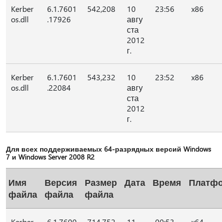
Kerber
6.1.7601
542,208
10
23:56
x86
os.dll
.17926
авгу
ста
2012
г.
Kerber
6.1.7601
543,232
10
23:52
x86
os.dll
.22084
авгу
ста
2012
г.
Для всех поддерживаемых 64-разрядных версий Windows
7 и Windows Server 2008 R2
Имя
Версия
Размер
Дата
Время
Платф
файла
файла
файла
Kerber
6.1.7600
714,752
11
00:53
x64