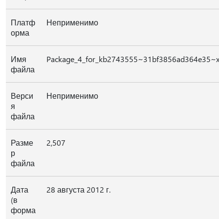
Платф
Неприменимо
орма
Имя
Package_4_for_kb2743555~31bf3856ad364e35~x
файла
Верси
Неприменимо
я
файла
Разме
2,507
р
файла
Дата
28 августа 2012 г.
(в
форма