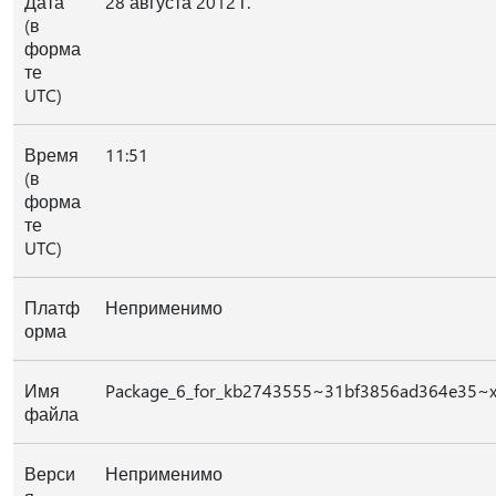
Дата
28 августа 2012 г.
(в
форма
те
UTC)
Время
11:51
(в
форма
те
UTC)
Платф
Неприменимо
орма
Имя
Package_6_for_kb2743555~31bf3856ad364e35~x
файла
Верси
Неприменимо