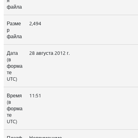
я
файла
Разме
2,494
р
файла
Дата
28 августа 2012 г.
(в
форма
те
UTC)
Время
11:51
(в
форма
те
UTC)
Платф
Неприменимо