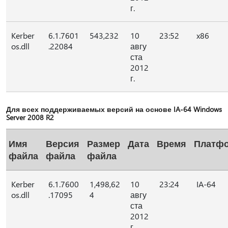
г.
Kerber
6.1.7601
543,232
10
23:52
x86
os.dll
.22084
авгу
ста
2012
г.
Для всех поддерживаемых версий на основе IA-64 Windows
Server 2008 R2
Имя
Версия
Размер
Дата
Время
Платф
файла
файла
файла
Kerber
6.1.7600
1,498,62
10
23:24
IA-64
os.dll
.17095
4
авгу
ста
2012
г.