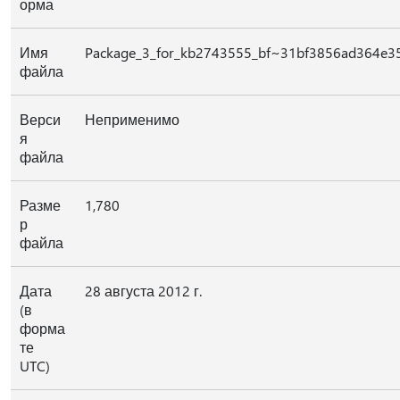
орма
Имя
Package_3_for_kb2743555_bf~31bf3856ad364e3
файла
Верси
Неприменимо
я
файла
Разме
1,780
р
файла
Дата
28 августа 2012 г.
(в
форма
те
UTC)