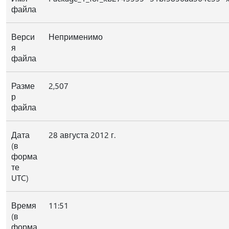
файла
Верси
Неприменимо
я
файла
Разме
2,507
р
файла
Дата
28 августа 2012 г.
(в
форма
те
UTC)
Время
11:51
(в
форма