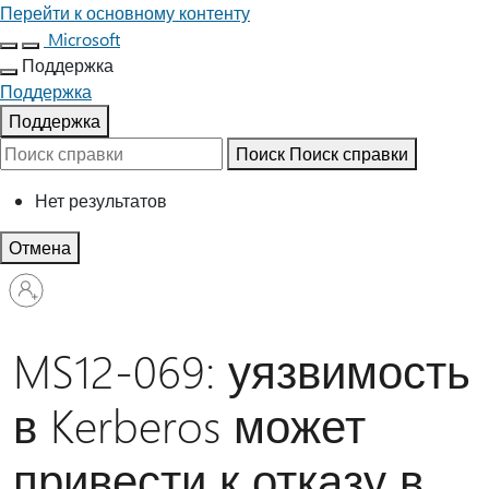
Перейти к основному контенту
Microsoft
Поддержка
Поддержка
Поддержка
Поиск
Поиск справки
Нет результатов
Отмена
Войдите
в
учетную
запись
MS12-069: уязвимость
в Kerberos может
привести к отказу в