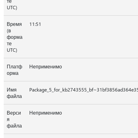
те
UTC)
Время
11:51
(в
форма
те
UTC)
Платф
Неприменимо
орма
Имя
Package_5_for_kb2743555_bf~31bf3856ad364e3
файла
Верси
Неприменимо
я
файла