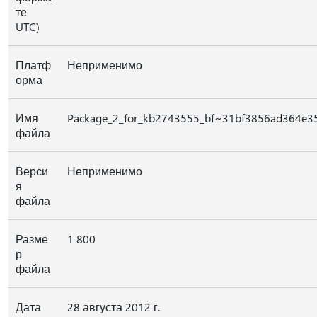
те
UTC)
Платф
Неприменимо
орма
Имя
Package_2_for_kb2743555_bf~31bf3856ad364e3
файла
Верси
Неприменимо
я
файла
Разме
1 800
р
файла
Дата
28 августа 2012 г.