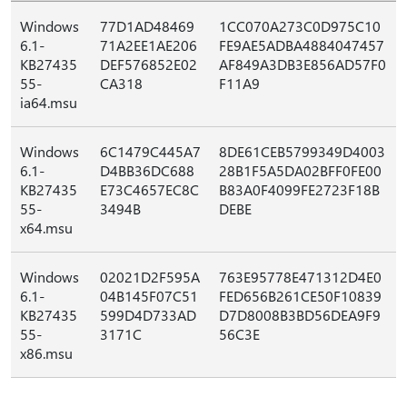
Windows
77D1AD48469
1CC070A273C0D975C10
6.1-
71A2EE1AE206
FE9AE5ADBA4884047457
KB27435
DEF576852E02
AF849A3DB3E856AD57F0
55-
CA318
F11A9
ia64.msu
Windows
6C1479C445A7
8DE61CEB5799349D4003
6.1-
D4BB36DC688
28B1F5A5DA02BFF0FE00
KB27435
E73C4657EC8C
B83A0F4099FE2723F18B
55-
3494B
DEBE
x64.msu
Windows
02021D2F595A
763E95778E471312D4E0
6.1-
04B145F07C51
FED656B261CE50F10839
KB27435
599D4D733AD
D7D8008B3BD56DEA9F9
55-
3171C
56C3E
x86.msu