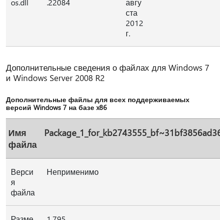
os.dll
.22084
авгу
ста
2012
г.
Дополнительные сведения о файлах для Windows 7
и Windows Server 2008 R2
Дополнительные файлы для всех поддерживаемых
версий Windows 7 на базе x86
Имя
Package_1_for_kb2743555_bf~31bf3856ad3
файла
Верси
Неприменимо
я
файла
Разме
1,795