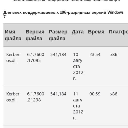
Для всех поддерживаемых x86-разрядных версий Windows
7
Имя
Версия
Размер
Дата
Время
Платф
файла
файла
файла
Kerber
6.1.7600
541,184
10
23:54
x86
os.dll
.17095
авгу
ста
2012
г.
Kerber
6.1.7600
541,184
11
00:59
x86
os.dll
.21298
авгу
ста
2012
г.