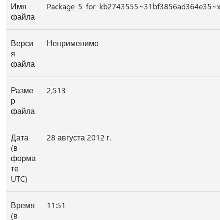
Имя
Package_5_for_kb2743555~31bf3856ad364e35~x
файла
Верси
Неприменимо
я
файла
Разме
2,513
р
файла
Дата
28 августа 2012 г.
(в
форма
те
UTC)
Время
11:51
(в