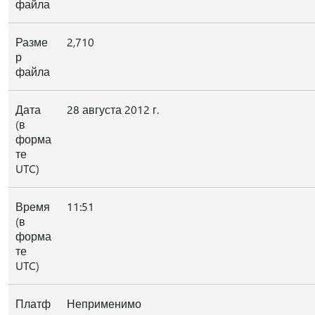
файла
Разме
2,710
р
файла
Дата
28 августа 2012 г.
(в
форма
те
UTC)
Время
11:51
(в
форма
те
UTC)
Платф
Неприменимо