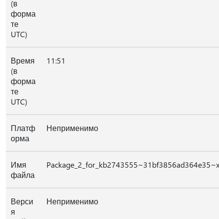
(в
форма
те
UTC)
Время
11:51
(в
форма
те
UTC)
Платф
Неприменимо
орма
Имя
Package_2_for_kb2743555~31bf3856ad364e35~x
файла
Верси
Неприменимо
я