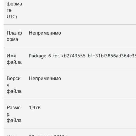
форма
те
UTC)
Платф
Неприменимо
орма
Имя
Package_6_for_kb2743555_bf~31bf3856ad364e3
файла
Верси
Неприменимо
я
файла
Разме
1,976
р
файла