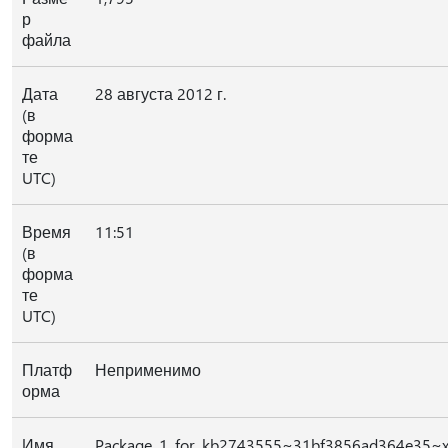
р
файла
Дата
28 августа 2012 г.
(в
форма
те
UTC)
Время
11:51
(в
форма
те
UTC)
Платф
Неприменимо
орма
Имя
Package_1_for_kb2743555~31bf3856ad364e35~x