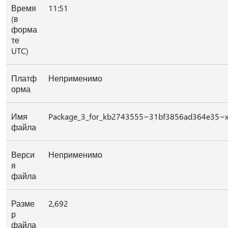
Время
11:51
(в
форма
те
UTC)
Платф
Неприменимо
орма
Имя
Package_3_for_kb2743555~31bf3856ad364e35~x
файла
Верси
Неприменимо
я
файла
Разме
2,692
р
файла