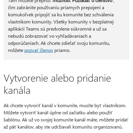
Tam môžete prepnúť
možnosť Požiadať o členstvo
,
čím zabránite používaniu priamych prepojení a
komukoľvek pripojiť sa ku komunite bez schválenia
vlastníkom komunity. Všetky komunity v bezplatnej
aplikácii Teams sú predvolene súkromné a už sa
nebudú zobrazovať vo vyhľadávaniach a
odporúčaniach. Ak chcete zdieľať svoju komunitu,
môžete
pozvať členov
priamo.
Vytvorenie alebo pridanie
kanála
Ak chcete vytvoriť kanál v komunite, musíte byť vlastníkom.
Môžete vytvoriť kanál úplne od začiatku alebo použiť
šablónu. Ak už vo svojej komunite kanál máte, môžete pridať
až päť kanálov, aby ste udržiavali komunitu organizovanú.