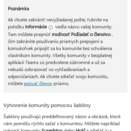
Poznámka
Ak chcete zabrániť nevyžiadanej pošte, ťuknite na
položku
Informácie
vedľa názvu vašej komunity.
Tam môžete prepnúť
možnosť Požiadať o členstvo
,
čím zabránite používaniu priamych prepojení a
komukoľvek pripojiť sa ku komunite bez schválenia
vlastníkom komunity. Všetky komunity v bezplatnej
aplikácii Teams sú predvolene súkromné a už sa
nebudú zobrazovať vo vyhľadávaniach a
odporúčaniach. Ak chcete zdieľať svoju komunitu,
môžete
pozvať členov
priamo.
Vytvorenie komunity pomocou šablóny
Šablóny používajú preddefinovaný názov a obrázok, ktoré
vám pomôžu rýchlo začať s komunitou. Môžete napríklad
vytvoriť komunitu
Susedstvo
alebo
Hráč
a zdieľať ju s