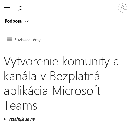
Prihláste
Microsoft
sa
k
Podpora
svojmu
kontu
Súvisiace témy
Vytvorenie komunity a
kanála v Bezplatná
aplikácia Microsoft
Teams
Vzťahuje sa na