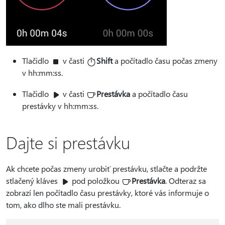
Tlačidlo
v časti
Shift
a počítadlo času počas zmeny
v hh:mm:ss.
Tlačidlo
v časti
Prestávka
a počítadlo času
prestávky v hh:mm:ss.
Dajte si prestávku
Ak chcete počas zmeny urobiť prestávku, stlačte a podržte
stlačený kláves
pod položkou
Prestávka
. Odteraz sa
zobrazí len počítadlo času prestávky, ktoré vás informuje o
tom, ako dlho ste mali prestávku.