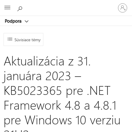
Prihláste
Microsoft
sa
k
Podpora
svojmu
kontu
Súvisiace témy
Aktualizácia z 31.
januára 2023 –
KB5023365 pre .NET
Framework 4.8 a 4.8.1
pre Windows 10 verziu