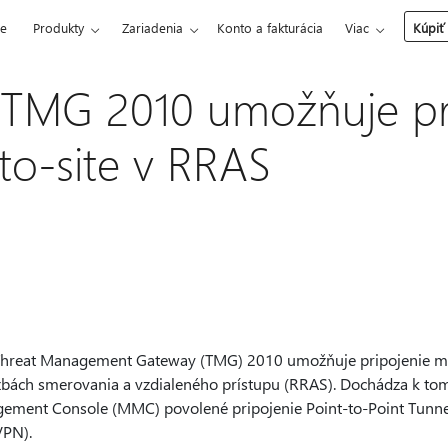
ce
Produkty
Zariadenia
Konto a fakturácia
Viac
Kúpiť
 TMG 2010 umožňuje pr
-to-site v RRAS
 Threat Management Gateway (TMG) 2010 umožňuje pripojenie med
užbách smerovania a vzdialeného prístupu (RRAS). Dochádza k tomu
ment Console (MMC) povolené pripojenie Point-to-Point Tunnel
VPN).