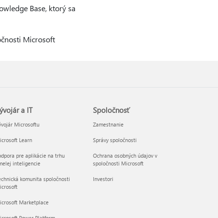
nowledge Base, ktorý sa
očnosti Microsoft
ývojár a IT
Spoločnosť
vojár Microsoftu
Zamestnanie
crosoft Learn
Správy spoločnosti
dpora pre aplikácie na trhu
Ochrana osobných údajov v
elej inteligencie
spoločnosti Microsoft
chnická komunita spoločnosti
Investori
crosoft
icrosoft Marketplace
crosoft Power Platform