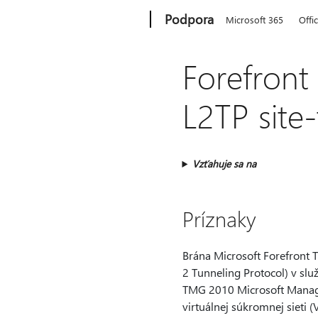
Microsoft
Podpora
Microsoft 365
Offi
Forefront
L2TP site
Vzťahuje sa na
Príznaky
Brána Microsoft Forefront
2 Tunneling Protocol) v sl
TMG 2010 Microsoft Manage
virtuálnej súkromnej sieti (