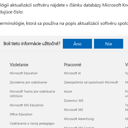
lógii aktualizácií softvéru nájdete v článku databázy Microsoft K
dujúce číslo:
erminológie, ktorá sa používa na popis aktualizácií softvéru spol
Boli tieto informácie užitočné?
Áno
Nie
Vzdelanie
Pracovné
V
Microsoft Education
Microsoft AI
Vý
Zariadenia pre vzdelávanie
Zabezpečenie od spoločnosti Microsoft
Mi
Microsoft Teams pre vzdelávacie
Azure
Po
inštitúcie
um
Dynamics 365
Microsoft 365 Education
Te
Microsoft 365
Mi
Office Education
Microsoft Advertising
M
Vzdelávanie a rozvoj pedagógov
Microsoft 365 Copilot
Mi