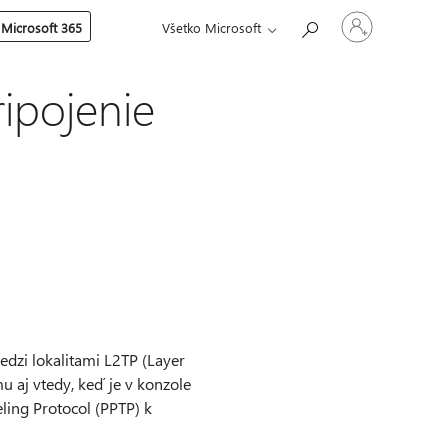
Prihláste
 Microsoft 365
Všetko Microsoft
sa
k
svojmu
kontu
ipojenie
zi lokalitami L2TP (Layer
 aj vtedy, keď je v konzole
ing Protocol (PPTP) k