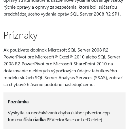
rýchle opravy a opravy zabezpečenia, ktoré boli súčasťou
predchádzajúceho vydania opráv SQL Server 2008 R2 SP1.
Príznaky
Ak používate doplnok Microsoft SQL Server 2008 R2
PowerPivot pre Microsoft® Excel® 2010 alebo SQL Server
2008 R2 PowerPivot pre Microsoft SharePoint 2010 na
dotazovanie niektorých výpočtových údajov tabuľkového
modelu služieb SQL Server Analysis Services (SSAS), zobrazí
sa chybové hlásenie podobné nasledujúcemu:
Poznámka
Vyskytla sa neočakávaná chyba (súbor pfvector.cpp,
funkcia
čísla riadka
PFVectorBase<int>::D elete).