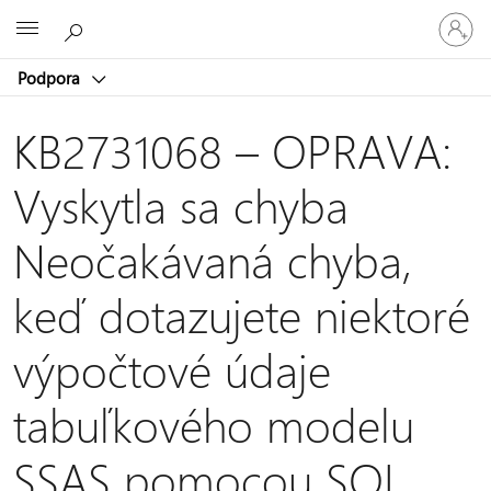
Prihláste
Microsoft
sa
k
Podpora
svojmu
kontu
KB2731068 – OPRAVA:
Vyskytla sa chyba
Neočakávaná chyba,
keď dotazujete niektoré
výpočtové údaje
tabuľkového modelu
SSAS pomocou SQL