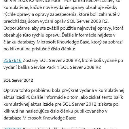
Server 2008 R2 Service Pack 1Poznámka Keďže zostavy sú
kumulatívne, každé nové vydanie opravy obsahuje všetky
rýchle opravy a opravy zabezpečenia, ktoré boli zahrnuté v
predchádzajúcom vydaní opráv SQL Server 2008 R2.
Odporúčame, aby ste zvážili použitie najnovšej opravy, ktorá
obsahuje túto rýchlu opravu. Ďalšie informácie nájdete v
článku databázy Microsoft Knowledge Base, ktorý sa zobrazí
po kliknutí na príslušné číslo článku:
2567616
Zostavy SQL Server 2008 R2, ktoré boli vydané po
vydaní balíka Service Pack 1 SQL Server 2008 R2
SQL Server 2012
Oprava tohto problému bola prvýkrát vydaná v kumulatívnej
aktualizácii 4. Ďalšie informácie o tom, ako získať tento balík
kumulatívnej aktualizácie pre SQL Server 2012, získate po
kliknutí na nasledujúce číslo článku publikovaného v
databáze Microsoft Knowledge Base: