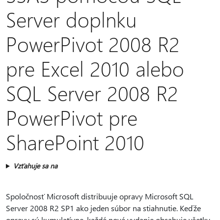
Server doplnku
PowerPivot 2008 R2
pre Excel 2010 alebo
SQL Server 2008 R2
PowerPivot pre
SharePoint 2010
Vzťahuje sa na
Spoločnosť Microsoft distribuuje opravy Microsoft SQL
Server 2008 R2 SP1 ako jeden súbor na stiahnutie. Keďže
opravy sú kumulatívne, každé nové vydanie obsahuje všetky