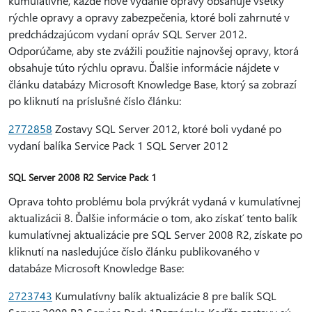
kumulatívne, každé nové vydanie opravy obsahuje všetky
rýchle opravy a opravy zabezpečenia, ktoré boli zahrnuté v
predchádzajúcom vydaní opráv SQL Server 2012.
Odporúčame, aby ste zvážili použitie najnovšej opravy, ktorá
obsahuje túto rýchlu opravu. Ďalšie informácie nájdete v
článku databázy Microsoft Knowledge Base, ktorý sa zobrazí
po kliknutí na príslušné číslo článku:
2772858
Zostavy SQL Server 2012, ktoré boli vydané po
vydaní balíka Service Pack 1 SQL Server 2012
SQL Server 2008 R2 Service Pack 1
Oprava tohto problému bola prvýkrát vydaná v kumulatívnej
aktualizácii 8. Ďalšie informácie o tom, ako získať tento balík
kumulatívnej aktualizácie pre SQL Server 2008 R2, získate po
kliknutí na nasledujúce číslo článku publikovaného v
databáze Microsoft Knowledge Base:
2723743
Kumulatívny balík aktualizácie 8 pre balík SQL