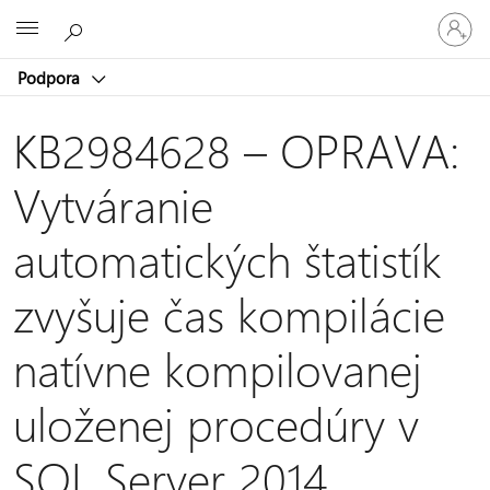
Prihláste
Microsoft
sa
k
Podpora
svojmu
kontu
KB2984628 – OPRAVA:
Vytváranie
automatických štatistík
zvyšuje čas kompilácie
natívne kompilovanej
uloženej procedúry v
SQL Server 2014