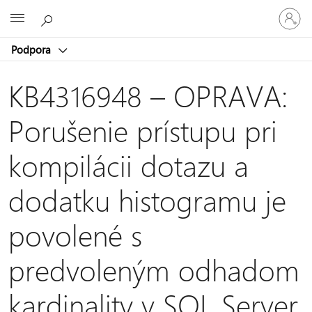
Prihláste
Microsoft
sa
k
Podpora
svojmu
kontu
KB4316948 – OPRAVA:
Porušenie prístupu pri
kompilácii dotazu a
dodatku histogramu je
povolené s
predvoleným odhadom
kardinality v SQL Server