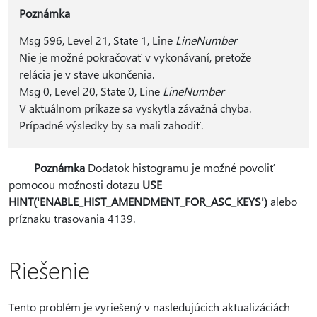
Poznámka
Msg 596, Level 21, State 1, Line
LineNumber
Nie je možné pokračovať v vykonávaní, pretože
relácia je v stave ukončenia.
Msg 0, Level 20, State 0, Line
LineNumber
V aktuálnom príkaze sa vyskytla závažná chyba.
Prípadné výsledky by sa mali zahodiť.
Poznámka
Dodatok histogramu je možné povoliť
pomocou možnosti dotazu
USE
HINT('ENABLE_HIST_AMENDMENT_FOR_ASC_KEYS')
alebo
príznaku trasovania 4139.
Riešenie
Tento problém je vyriešený v nasledujúcich aktualizáciách