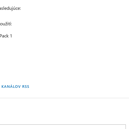
asledujúce:
užití:
Pack 1
 KANÁLOV RSS