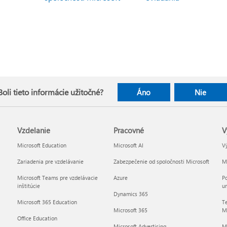
Boli tieto informácie užitočné?
Áno
Nie
Vzdelanie
Pracovné
V
Microsoft Education
Microsoft AI
Vý
Zariadenia pre vzdelávanie
Zabezpečenie od spoločnosti Microsoft
Mi
Microsoft Teams pre vzdelávacie
Azure
Po
inštitúcie
um
Dynamics 365
Microsoft 365 Education
Te
Microsoft 365
Mi
Office Education
Microsoft Advertising
M