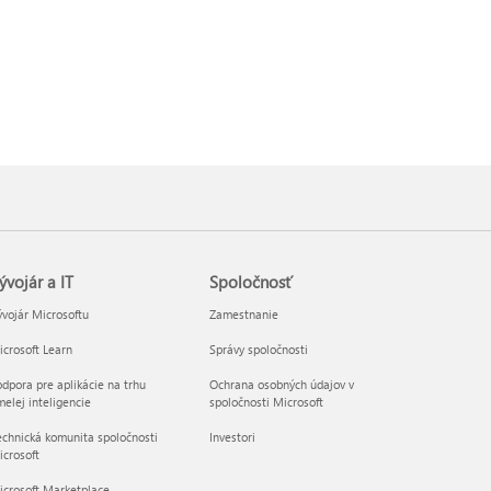
ývojár a IT
Spoločnosť
vojár Microsoftu
Zamestnanie
crosoft Learn
Správy spoločnosti
dpora pre aplikácie na trhu
Ochrana osobných údajov v
elej inteligencie
spoločnosti Microsoft
chnická komunita spoločnosti
Investori
crosoft
icrosoft Marketplace