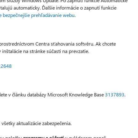
ctvom služby Windows Update. Po zapnutí funkcie Automatické
štalujú automaticky. Ďalšie informácie o zapnutí funkcie
e bezpečnejšie prehľadávanie webu
.
 prostredníctvom Centra sťahovania softvéru. Ak chcete
inštalácie na stránke súčasti na prevzatie.
122648
ájdete v článku databázy Microsoft Knowledge Base
3137893
.
všetky aktualizácie zabezpečenia.
cou položky
programy a súčasti
v ovládacom paneli.