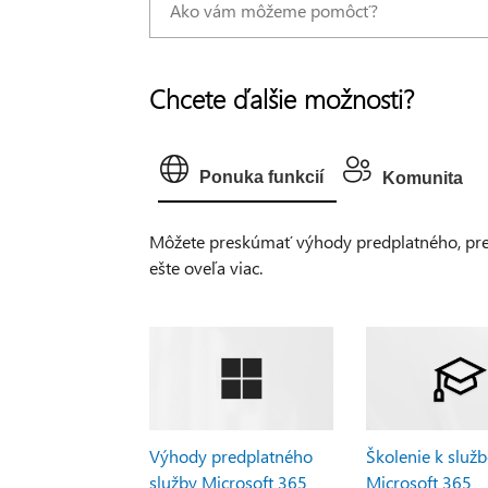
Chcete ďalšie možnosti?
Ponuka funkcií
Komunita
Môžete preskúmať výhody predplatného, prehľ
ešte oveľa viac.
Výhody predplatného
Školenie k služ
služby Microsoft 365
Microsoft 365