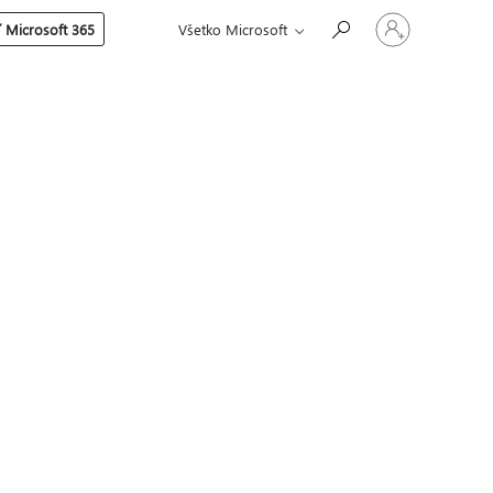
Prihláste
 Microsoft 365
Všetko Microsoft
sa
k
svojmu
kontu