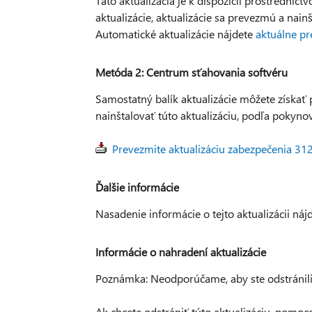
Táto aktualizácia je k dispozícii prostrední
aktualizácie, aktualizácie sa prevezmú a nain
Automatické aktualizácie nájdete
aktuálne pr
Metóda 2: Centrum sťahovania softvéru
Samostatný balík aktualizácie môžete získať
nainštalovať túto aktualizáciu, podľa pokynov 
Prevezmite aktualizáciu zabezpečenia 3
Ďalšie informácie
Nasadenie informácie o tejto aktualizácii n
Informácie o nahradení aktualizácie
Poznámka: Neodporúčame, aby ste odstránili 
Ak chcete odstrániť túto aktualizáciu, pomo