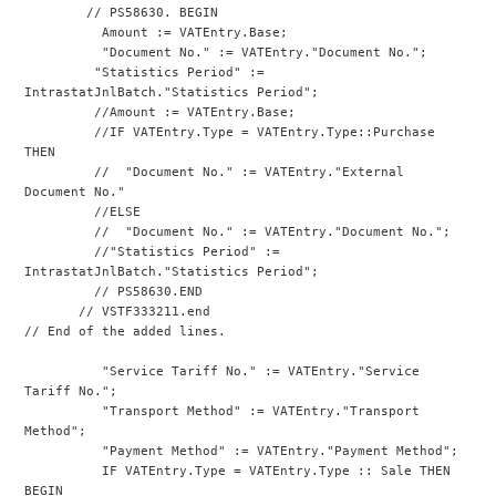
        // PS58630. BEGIN
          Amount := VATEntry.Base;
          "Document No." := VATEntry."Document No.";
         "Statistics Period" := 
IntrastatJnlBatch."Statistics Period";
         //Amount := VATEntry.Base;
         //IF VATEntry.Type = VATEntry.Type::Purchase 
THEN
         //  "Document No." := VATEntry."External 
Document No."
         //ELSE
         //  "Document No." := VATEntry."Document No.";
         //"Statistics Period" := 
IntrastatJnlBatch."Statistics Period";
         // PS58630.END
       // VSTF333211.end
// End of the added lines.
          "Service Tariff No." := VATEntry."Service 
Tariff No.";
          "Transport Method" := VATEntry."Transport 
Method";
          "Payment Method" := VATEntry."Payment Method";
          IF VATEntry.Type = VATEntry.Type :: Sale THEN 
BEGIN