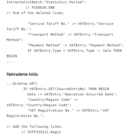
IntrastatJnlBatch."Statistics Period";
         // PS58630.END
// End of the deleted lines.
          "Service Tariff No." := VATEntry."Service 
Tariff No.";
          "Transport Method" := VATEntry."Transport 
Method";
          "Payment Method" := VATEntry."Payment Method";
          IF VATEntry.Type = VATEntry.Type :: Sale THEN 
BEGIN
...
Nahradenie kódu
...GLSetup.GET;
        IF VATEntry.GET(SourceEntryNo) THEN BEGIN
          Date := VATEntry."Operation Occurred Date";
          "Country/Region Code" := 
VATEntry."Country/Region Code";
          "VAT Registration No." := VATEntry."VAT 
Registration No.";
// Add the following lines.
       // VSTF333211.begin