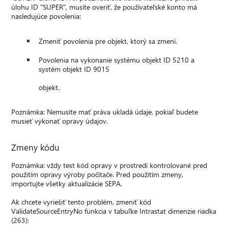
úlohu ID "SUPER", musíte overiť, že používateľské konto má
nasledujúce povolenia:
Zmeniť povolenia pre objekt, ktorý sa zmení.
Povolenia na vykonanie systému objekt ID 5210 a
systém objekt ID 9015
objekt.
Poznámka: Nemusíte mať práva ukladá údaje, pokiaľ budete
musieť vykonať opravy údajov.
Zmeny kódu
Poznámka: vždy test kód opravy v prostredí kontrolované pred
použitím opravy výroby počítače. Pred použitím zmeny,
importujte všetky aktualizácie SEPA.
Ak chcete vyriešiť tento problém, zmeniť kód
ValidateSourceEntryNo funkcia v tabuľke Intrastat dimenzie riadka
(263):