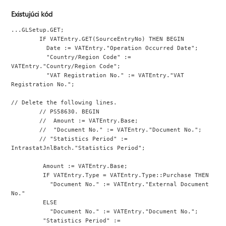
Existujúci kód
...GLSetup.GET;
        IF VATEntry.GET(SourceEntryNo) THEN BEGIN
          Date := VATEntry."Operation Occurred Date";
          "Country/Region Code" := 
VATEntry."Country/Region Code";
          "VAT Registration No." := VATEntry."VAT 
Registration No.";
// Delete the following lines.
        // PS58630. BEGIN
        //  Amount := VATEntry.Base;
        //  "Document No." := VATEntry."Document No.";
        // "Statistics Period" := 
IntrastatJnlBatch."Statistics Period";
         Amount := VATEntry.Base;
         IF VATEntry.Type = VATEntry.Type::Purchase THEN
           "Document No." := VATEntry."External Document 
No."
         ELSE
           "Document No." := VATEntry."Document No.";
         "Statistics Period" := 