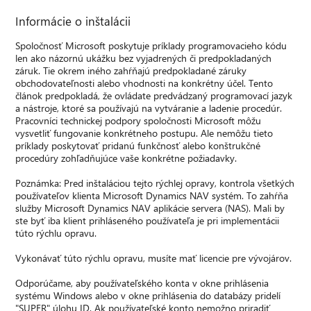
Informácie o inštalácii
Spoločnosť Microsoft poskytuje príklady programovacieho kódu
len ako názornú ukážku bez vyjadrených či predpokladaných
záruk. Tie okrem iného zahŕňajú predpokladané záruky
obchodovateľnosti alebo vhodnosti na konkrétny účel. Tento
článok predpokladá, že ovládate predvádzaný programovací jazyk
a nástroje, ktoré sa používajú na vytváranie a ladenie procedúr.
Pracovníci technickej podpory spoločnosti Microsoft môžu
vysvetliť fungovanie konkrétneho postupu. Ale nemôžu tieto
príklady poskytovať pridanú funkčnosť alebo konštrukčné
procedúry zohľadňujúce vaše konkrétne požiadavky.
Poznámka: Pred inštaláciou tejto rýchlej opravy, kontrola všetkých
používateľov klienta Microsoft Dynamics NAV systém. To zahŕňa
služby Microsoft Dynamics NAV aplikácie servera (NAS). Mali by
ste byť iba klient prihláseného používateľa je pri implementácii
túto rýchlu opravu.
Vykonávať túto rýchlu opravu, musíte mať licencie pre vývojárov.
Odporúčame, aby používateľského konta v okne prihlásenia
systému Windows alebo v okne prihlásenia do databázy pridelí
"SUPER" úlohu ID. Ak používateľské konto nemožno priradiť