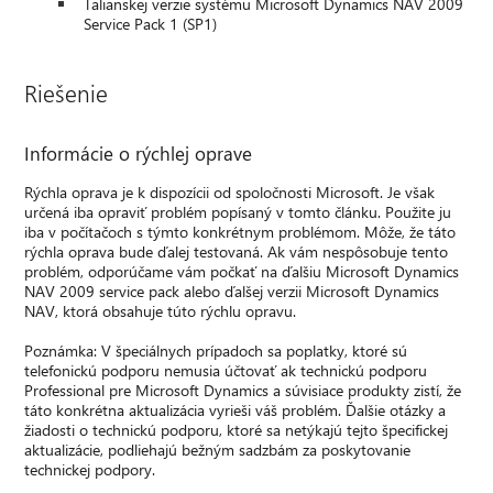
Talianskej verzie systému Microsoft Dynamics NAV 2009
Service Pack 1 (SP1)
Riešenie
Informácie o rýchlej oprave
Rýchla oprava je k dispozícii od spoločnosti Microsoft. Je však
určená iba opraviť problém popísaný v tomto článku. Použite ju
iba v počítačoch s týmto konkrétnym problémom. Môže, že táto
rýchla oprava bude ďalej testovaná. Ak vám nespôsobuje tento
problém, odporúčame vám počkať na ďalšiu Microsoft Dynamics
NAV 2009 service pack alebo ďalšej verzii Microsoft Dynamics
NAV, ktorá obsahuje túto rýchlu opravu.
Poznámka: V špeciálnych prípadoch sa poplatky, ktoré sú
telefonickú podporu nemusia účtovať ak technickú podporu
Professional pre Microsoft Dynamics a súvisiace produkty zistí, že
táto konkrétna aktualizácia vyrieši váš problém. Ďalšie otázky a
žiadosti o technickú podporu, ktoré sa netýkajú tejto špecifickej
aktualizácie, podliehajú bežným sadzbám za poskytovanie
technickej podpory.