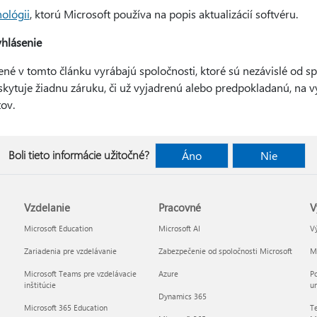
ológii
, ktorú Microsoft používa na popis aktualizácií softvéru.
yhlásenie
ené v tomto článku vyrábajú spoločnosti, ktoré sú nezávislé od sp
kytuje žiadnu záruku, či už vyjadrenú alebo predpokladanú, na 
ov.
Boli tieto informácie užitočné?
Áno
Nie
Vzdelanie
Pracovné
V
Microsoft Education
Microsoft AI
Vý
Zariadenia pre vzdelávanie
Zabezpečenie od spoločnosti Microsoft
Mi
Microsoft Teams pre vzdelávacie
Azure
Po
inštitúcie
um
Dynamics 365
Microsoft 365 Education
Te