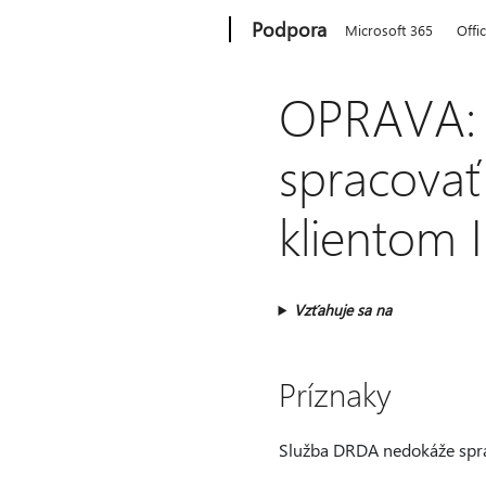
Microsoft
Podpora
Microsoft 365
Offi
OPRAVA: 
spracova
klientom 
Vzťahuje sa na
Príznaky
Služba DRDA nedokáže spra