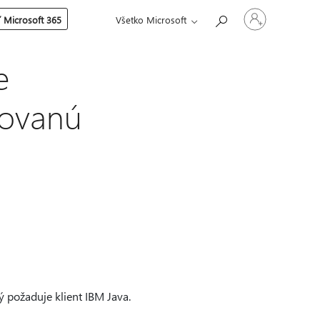
Prihláste
 Microsoft 365
Všetko Microsoft
sa
k
svojmu
kontu
e
ovanú
požaduje klient IBM Java.