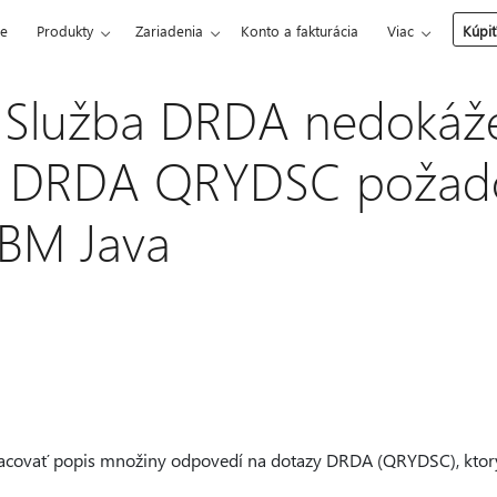
ce
Produkty
Zariadenia
Konto a fakturácia
Viac
Kúpiť
Služba DRDA nedokáž
ť DRDA QRYDSC požad
IBM Java
covať popis množiny odpovedí na dotazy DRDA (QRYDSC), ktorý 