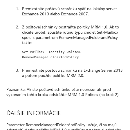
Premiestnite poštovú schránku späť na lokálny server
Exchange 2010 alebo Exchange 2007.
Z poštovej schránky odstráňte politiky MRM 1,0. Ak to
chcete urobiť, spustite rutinu typu cmdlet Set-Mailbox
spolu s parametrom RemoveManagedFolderandPolicy
takto:
Set-Mailbox -Identity <alias> -
RemoveManagedFolderAndPolicy 
Premiestnite poštovú schránku na Exchange Server 2013
a potom použite politiku MRM 2,0.
Poznámka: Ak ste poštovú schránku ešte nepresunuli, pred
vykonaním tohto kroku odstráňte MRM 1,0 Policies (na krok 2).
ĎALŠIE INFORMÁCIE
Parameter RemoveManagedFolderAndPolicy určuje, či sa majú
odstrániť všetky politiky MRM 1,0 a atribúty z poštovej schránky.