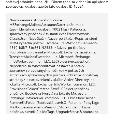
poštovej schránke nepoužijú. Okrem toho sa v denníku aplikácie v
Zobrazovači udalostí zapíše táto udalosť ID 10021:
Názov denníka: ApplicationSource:
MSExchangeMailboxAssistantsDate: <dátumu a
času>Identifikácia udalosti: 10021Task Kategória:
spravovaný priečinok AssistantLevel: ErrorKeywords:
ClassicUser: N/počítač: <Názov_po čítača>Popis: asistent
MRM vynechá poštovú schránku "OW4:5c3790e2-4ec2-
4510-b8b7-5bc861e92533: <Názov_po čítača>.
Podrobnosti o výnimke: Microsoft. Exchange. assistants.
TransientMailboxException---> Microsoft. Exchange.
InfoWorker. common. ELC. ELCFolderSyncException:
Nepodarilo sa synchronizovať nastavenia správy
záznamov spravovaných priečinkov v poštových
schránkach spravovaných v poštovej schránke <poštovej
schránky> s nastaveniami v službe Active Directory. na
lokalite Microsoft. Exchange. InfoWorker. common. ELC.
ProvisionedFolderCreator. SaveELCFolder (priečinok
priečinok, Boolovská tvorba) na lokalite Microsoft.
Exchange. InfoWorker. common. ELC. ElcMailboxHelper.
RemoveElcFolder (Boolovská userIsOnRetentionPolcyTags;
MailboxSession mailboxSession, StoreId Identifikácia
priečinka, slovník 2 allAdTags, UpgradeStatus& status) na