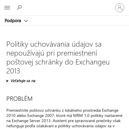
Prihláste
Microsoft
sa
k
Podpora
svojmu
kontu
Politiky uchovávania údajov sa
nepoužívajú pri premiestnení
poštovej schránky do Exchangeu
2013
Vzťahuje sa na
PROBLÉM
Premiestnite poštovú schránku z lokálneho prostredia Exchange
2010 alebo Exchange 2007, ktoré má MRM 1,0 politiky nastavené
na Exchange Server 2013. Asistent pre spravované priečinky však
nefunguje podľa očakávaní a politiky uchovávania údajov sa v