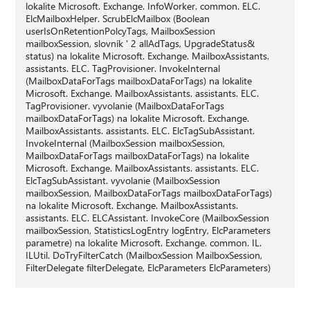
lokalite Microsoft. Exchange. InfoWorker. common. ELC.
ElcMailboxHelper. ScrubElcMailbox (Boolean
userIsOnRetentionPolcyTags, MailboxSession
mailboxSession, slovník ' 2 allAdTags, UpgradeStatus&
status) na lokalite Microsoft. Exchange. MailboxAssistants.
assistants. ELC. TagProvisioner. InvokeInternal
(MailboxDataForTags mailboxDataForTags) na lokalite
Microsoft. Exchange. MailboxAssistants. assistants. ELC.
TagProvisioner. vyvolanie (MailboxDataForTags
mailboxDataForTags) na lokalite Microsoft. Exchange.
MailboxAssistants. assistants. ELC. ElcTagSubAssistant.
InvokeInternal (MailboxSession mailboxSession,
MailboxDataForTags mailboxDataForTags) na lokalite
Microsoft. Exchange. MailboxAssistants. assistants. ELC.
ElcTagSubAssistant. vyvolanie (MailboxSession
mailboxSession, MailboxDataForTags mailboxDataForTags)
na lokalite Microsoft. Exchange. MailboxAssistants.
assistants. ELC. ELCAssistant. InvokeCore (MailboxSession
mailboxSession, StatisticsLogEntry logEntry, ElcParameters
parametre) na lokalite Microsoft. Exchange. common. IL.
ILUtil. DoTryFilterCatch (MailboxSession MailboxSession,
FilterDelegate filterDelegate, ElcParameters ElcParameters)