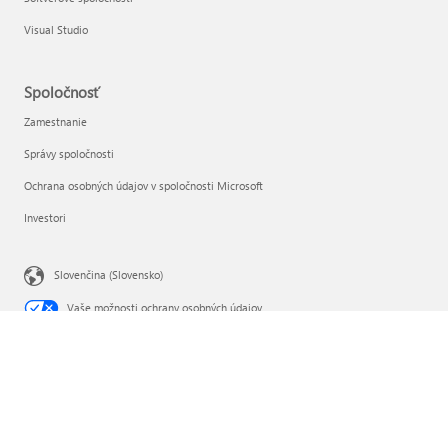
Visual Studio
Spoločnosť
Zamestnanie
Správy spoločnosti
Ochrana osobných údajov v spoločnosti Microsoft
Investori
Slovenčina (Slovensko)
Vaše možnosti ochrany osobných údajov
Ochrana osobných údajov spotrebiteľa v zdravotníctve
Kontaktovať Microsoft
Ochrana osobných údajov
Podmienky používania
Ochranné známky
Informácie o reklamách
EU Compliance DoCs
© Microsoft 2026