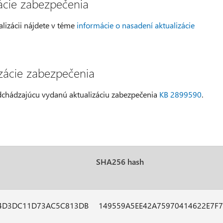
zácie zabezpečenia
alizácii nájdete v téme
informácie o nasadení aktualizácie
izácie zabezpečenia
edchádzajúcu vydanú aktualizáciu zabezpečenia
KB 2899590
.
SHA256 hash
84D3DC11D73AC5C813DB
149559A5EE42A75970414622E7F