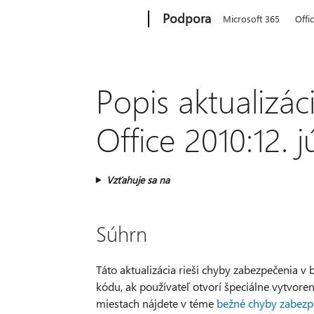
Microsoft
Podpora
Microsoft 365
Offi
Popis aktualizác
Office 2010:12. 
Vzťahuje sa na
Súhrn
Táto aktualizácia rieši chyby zabezpečenia v
kódu, ak používateľ otvorí špeciálne vytvoren
miestach nájdete v téme
bežné chyby zabezp