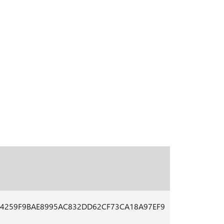
74259F9BAE8995AC832DD62CF73CA18A97EF9