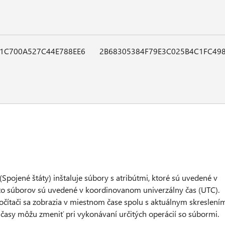
1C700A527C44E788EE6
2B68305384F79E3C025B4C1FC49
e (Spojené štáty) inštaluje súbory s atribútmi, ktoré sú uvedené v
hto súborov sú uvedené v koordinovanom univerzálny čas (UTC).
očítači sa zobrazia v miestnom čase spolu s aktuálnym skreslení
časy môžu zmeniť pri vykonávaní určitých operácií so súbormi.