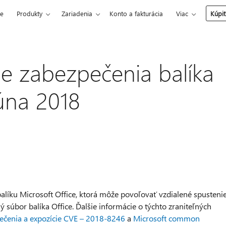
ce
Produkty
Zariadenia
Konto a fakturácia
Viac
Kúpiť
ie zabezpečenia balíka
júna 2018
 balíku Microsoft Office, ktorá môže povoľovať vzdialené spusteni
ý súbor balíka Office. Ďalšie informácie o týchto zraniteľných
ečenia a expozície CVE – 2018-8246
a
Microsoft common