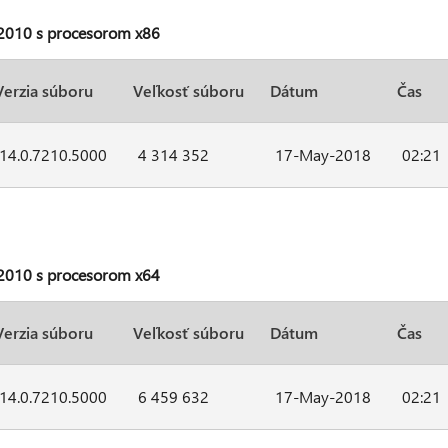
e 2010 s procesorom x86
Verzia súboru
Veľkosť súboru
Dátum
Čas
14.0.7210.5000
4 314 352
17-May-2018
02:21
e 2010 s procesorom x64
Verzia súboru
Veľkosť súboru
Dátum
Čas
14.0.7210.5000
6 459 632
17-May-2018
02:21