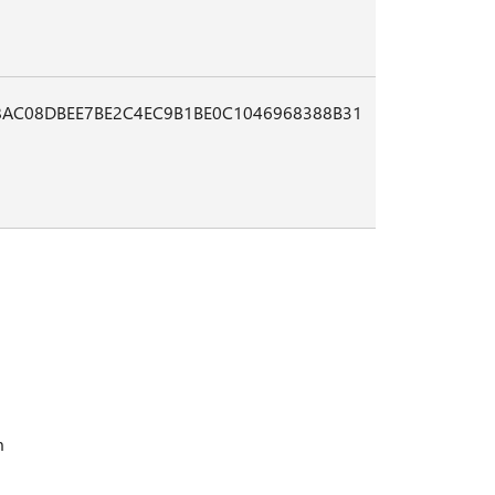
8AC08DBEE7BE2C4EC9B1BE0C1046968388B31
m