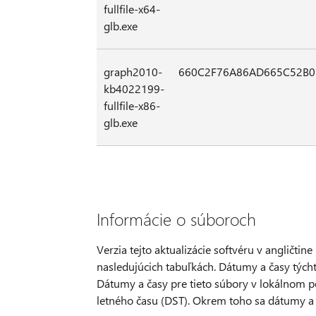
fullfile-x64-
glb.exe
graph2010-
660C2F76A86AD665C52B0
kb4022199-
fullfile-x86-
glb.exe
Informácie o súboroch
Verzia tejto aktualizácie softvéru v angličtin
nasledujúcich tabuľkách. Dátumy a časy týc
Dátumy a časy pre tieto súbory v lokálnom p
letného času (DST). Okrem toho sa dátumy a 