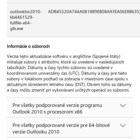
outlookloc2010-
ADB45520A744A0818B9EB08A93EA06E8B635
kb4461529-
fullfile-x64-
glb.exe
Informácie o súboroch
Verzia tejto aktualizácie softvéru v angličtine (Spojené štáty)
inštaluje súbory s atribútmi, ktoré sú uvedené v nasledujúcich
tabuľkách. Dátumy a časy týchto súborov sú uvedené v
koordinovanom univerzálny čas (UTC). Dátumy a časy pre tieto
súbory v lokálnom počítači sa zobrazia v miestnom čase spolu s
aktuálnym skreslením letného času (DST). Okrem toho sa dátumy
a časy môžu zmeniť pri vykonávaní určitých operácií so súbormi.
Pre všetky podporované verzie programu
Outlook 2010 s procesorom x86
Pre všetky podporované verzie pre 64-bitové
verzie Outlooku 2010