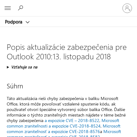
Prihláste
Microsoft
sa
k
Podpora
svojmu
kontu
Popis aktualizácie zabezpečenia pre
Outlook 2010:13. listopadu 2018
Vzťahuje sa na
Súhrn
Táto aktualizácia rieši chyby zabezpečenia v balíku Microsoft
Office, ktorá môže povoľovať vzdialené spustenie kódu, ak
používateľ otvorí špeciálne vytvorený súbor balíka Office. Ďalšie
informácie o týchto zraniteľných miestach nájdete v téme bežné
chyby zabezpečenia
a expozície CVE – 2018-8522
,
Microsoft
common zraniteľnosti a expozície CVE-2018-8524
,
Microsoft
common zraniteľnosť a expozície CVE-2018-8576
a
Microsoft
common zraniteľnosť a expozície CVE-2018-8582
.