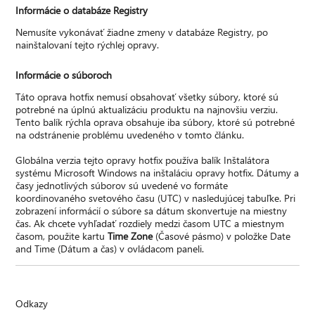
Informácie o databáze Registry
Nemusíte vykonávať žiadne zmeny v databáze Registry, po
nainštalovaní tejto rýchlej opravy.
Informácie o súboroch
Táto oprava hotfix nemusí obsahovať všetky súbory, ktoré sú
potrebné na úplnú aktualizáciu produktu na najnovšiu verziu.
Tento balík rýchla oprava obsahuje iba súbory, ktoré sú potrebné
na odstránenie problému uvedeného v tomto článku.
Globálna verzia tejto opravy hotfix používa balík Inštalátora
systému Microsoft Windows na inštaláciu opravy hotfix. Dátumy a
časy jednotlivých súborov sú uvedené vo formáte
koordinovaného svetového času (UTC) v nasledujúcej tabuľke. Pri
zobrazení informácií o súbore sa dátum skonvertuje na miestny
čas. Ak chcete vyhľadať rozdiely medzi časom UTC a miestnym
časom, použite kartu
Time Zone
(Časové pásmo) v položke Date
and Time (Dátum a čas) v ovládacom paneli.
Odkazy