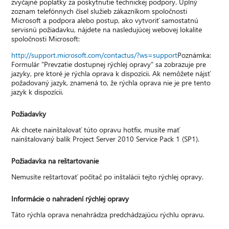
zvyčajné poplatky za poskytnutie technickej podpory. Úplný
zoznam telefónnych čísel služieb zákazníkom spoločnosti
Microsoft a podpora alebo postup, ako vytvoriť samostatnú
servisnú požiadavku, nájdete na nasledujúcej webovej lokalite
spoločnosti Microsoft:
http://support.microsoft.com/contactus/?ws=support
Poznámka:
Formulár "Prevzatie dostupnej rýchlej opravy" sa zobrazuje pre
jazyky, pre ktoré je rýchla oprava k dispozícii. Ak nemôžete nájsť
požadovaný jazyk, znamená to, že rýchla oprava nie je pre tento
jazyk k dispozícii.
Požiadavky
Ak chcete nainštalovať túto opravu hotfix, musíte mať
nainštalovaný balík Project Server 2010 Service Pack 1 (SP1).
Požiadavka na reštartovanie
Nemusíte reštartovať počítač po inštalácii tejto rýchlej opravy.
Informácie o nahradení rýchlej opravy
Táto rýchla oprava nenahrádza predchádzajúcu rýchlu opravu.