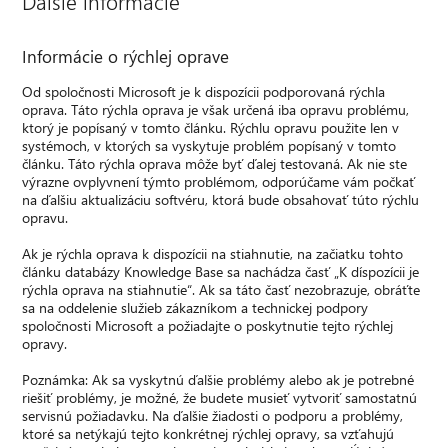
Ďalšie informácie
Informácie o rýchlej oprave
Od spoločnosti Microsoft je k dispozícii podporovaná rýchla
oprava. Táto rýchla oprava je však určená iba opravu problému,
ktorý je popísaný v tomto článku. Rýchlu opravu použite len v
systémoch, v ktorých sa vyskytuje problém popísaný v tomto
článku. Táto rýchla oprava môže byť ďalej testovaná. Ak nie ste
výrazne ovplyvnení týmto problémom, odporúčame vám počkať
na ďalšiu aktualizáciu softvéru, ktorá bude obsahovať túto rýchlu
opravu.
Ak je rýchla oprava k dispozícii na stiahnutie, na začiatku tohto
článku databázy Knowledge Base sa nachádza časť „K díspozícii je
rýchla oprava na stiahnutie“. Ak sa táto časť nezobrazuje, obráťte
sa na oddelenie služieb zákazníkom a technickej podpory
spoločnosti Microsoft a požiadajte o poskytnutie tejto rýchlej
opravy.
Poznámka: Ak sa vyskytnú ďalšie problémy alebo ak je potrebné
riešiť problémy, je možné, že budete musieť vytvoriť samostatnú
servisnú požiadavku. Na ďalšie žiadosti o podporu a problémy,
ktoré sa netýkajú tejto konkrétnej rýchlej opravy, sa vzťahujú