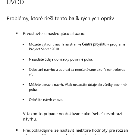
ÚVOD
Problémy, ktoré rieši tento balík rýchlych opráv
Predstavte si nasledujúcu situáciu:
Môžete vytvoriť návrh na stránke
Centra projektu
v programe
Project Server 2010.
Nezadáte údaje do všetky povinné polia.
Odoslaní návrhu a zobrazí sa neočakávane ako "skontrolovať
v".
Môžete upraviť návrh. Však nezadáte údaje do všetky povinné
polia.
Odošlite návrh znova.
V takomto prípade neočakávane ako "sebe" nezobrazí
návrhu.
Predpokladajme, že nastaviť niektoré hodnoty pre rozsah