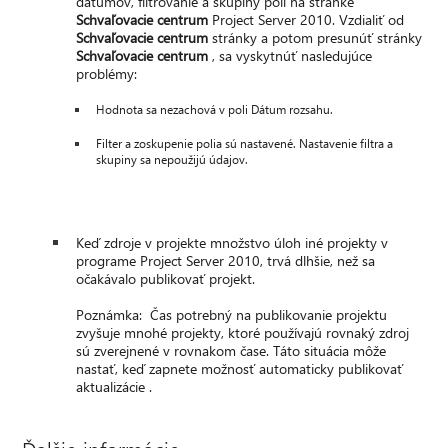
dátumov, filtrovanie a skupiny polí na stránke
Schvaľovacie centrum
Project Server 2010. Vzdialiť od
Schvaľovacie centrum
stránky a potom presunúť stránky
Schvaľovacie centrum
, sa vyskytnúť nasledujúce
problémy:
Hodnota sa nezachová v poli Dátum rozsahu.
Filter a zoskupenie polia sú nastavené. Nastavenie filtra a
skupiny sa nepoužijú údajov.
Keď zdroje v projekte množstvo úloh iné projekty v
programe Project Server 2010, trvá dlhšie, než sa
očakávalo publikovať projekt.
Poznámka: Čas potrebný na publikovanie projektu
zvyšuje mnohé projekty, ktoré používajú rovnaký zdroj
sú zverejnené v rovnakom čase. Táto situácia môže
nastať, keď zapnete možnosť automaticky publikovať
aktualizácie .