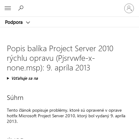
Prihláste
Microsoft
sa
k
Podpora
svojmu
kontu
Popis balíka Project Server 2010
rýchlu opravu (Pjsrvwfe-x-
none.msp): 9. apríla 2013
Vzťahuje sa na
Súhrn
Tento článok popisuje problémy, ktoré sú opravené v oprave
hotfix Microsoft Project Server 2010, ktorý bol vydaný 9. apríla
2013.