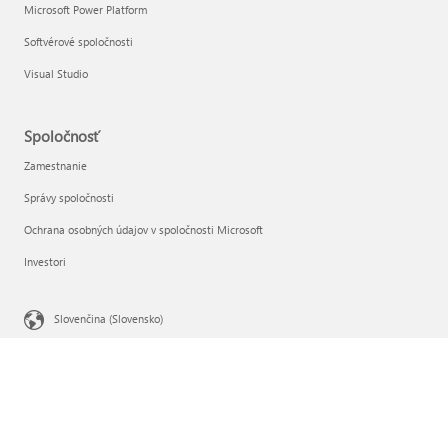
Microsoft Power Platform
Softvérové spoločnosti
Visual Studio
Spoločnosť
Zamestnanie
Správy spoločnosti
Ochrana osobných údajov v spoločnosti Microsoft
Investori
Slovenčina (Slovensko)
Vaše možnosti ochrany osobných údajov
Ochrana osobných údajov spotrebiteľa v zdravotníctve
Kontaktovať Microsoft
Ochrana osobných údajov
Podmienky používania