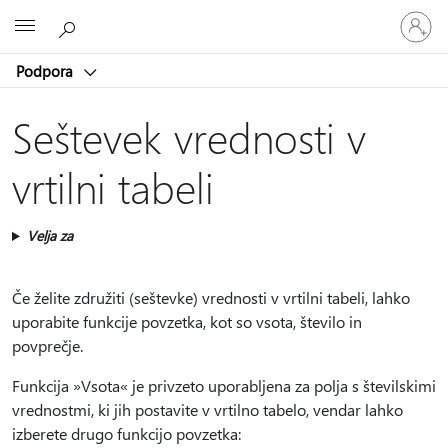
Vpišite
Microsoft
se
v
Podpora
svoj
račun
Seštevek vrednosti v
vrtilni tabeli
Velja za
Če želite združiti (seštevke) vrednosti v vrtilni tabeli, lahko
uporabite funkcije povzetka, kot so vsota, število in
povprečje.
Funkcija »Vsota« je privzeto uporabljena za polja s številskimi
vrednostmi, ki jih postavite v vrtilno tabelo, vendar lahko
izberete drugo funkcijo povzetka: