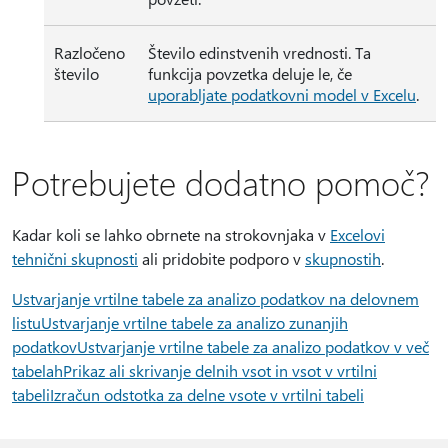
Razločeno
Število edinstvenih vrednosti. Ta
število
funkcija povzetka deluje le, če
uporabljate podatkovni model v Excelu
.
Potrebujete dodatno pomoč?
Kadar koli se lahko obrnete na strokovnjaka v
Excelovi
tehnični skupnosti
ali pridobite podporo v
skupnostih
.
Ustvarjanje vrtilne tabele za analizo podatkov na delovnem
listu
Ustvarjanje vrtilne tabele za analizo zunanjih
podatkov
Ustvarjanje vrtilne tabele za analizo podatkov v več
tabelah
Prikaz ali skrivanje delnih vsot in vsot v vrtilni
tabeli
Izračun odstotka za delne vsote v vrtilni tabeli