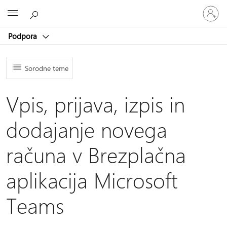
Vpišite
Microsoft
se
v
Podpora
svoj
račun
Sorodne teme
Vpis, prijava, izpis in
dodajanje novega
računa v Brezplačna
aplikacija Microsoft
Teams