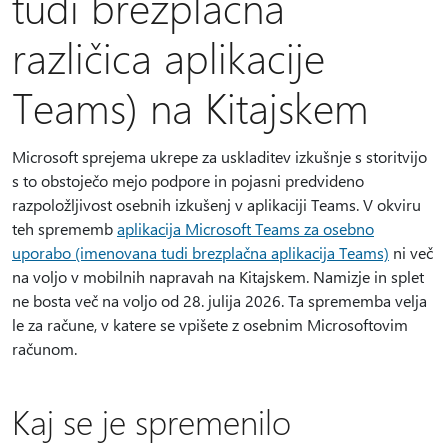
tudi brezplačna
različica aplikacije
Teams) na Kitajskem
Microsoft sprejema ukrepe za uskladitev izkušnje s storitvijo
s to obstoječo mejo podpore in pojasni predvideno
razpoložljivost osebnih izkušenj v aplikaciji Teams. V okviru
teh sprememb
aplikacija Microsoft Teams za osebno
uporabo (imenovana tudi brezplačna aplikacija Teams)
ni več
na voljo v mobilnih napravah na Kitajskem. Namizje in splet
ne bosta več na voljo od 28. julija 2026. Ta sprememba velja
le za račune, v katere se vpišete z osebnim Microsoftovim
računom.
Kaj se je spremenilo