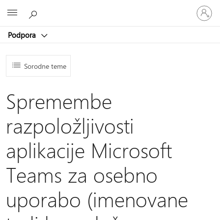
Vpišite
Microsoft
se
v
Podpora
svoj
račun
Sorodne teme
Spremembe
razpoložljivosti
aplikacije Microsoft
Teams za osebno
uporabo (imenovane