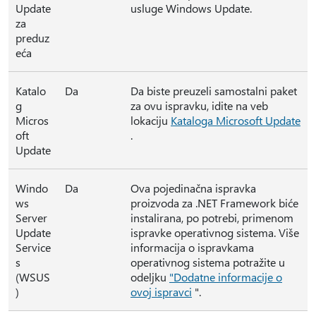
Update
usluge Windows Update.
za
preduz
eća
Katalo
Da
Da biste preuzeli samostalni paket
g
za ovu ispravku, idite na veb
Micros
lokaciju
Kataloga Microsoft Update
oft
.
Update
Windo
Da
Ova pojedinačna ispravka
ws
proizvoda za .NET Framework biće
Server
instalirana, po potrebi, primenom
Update
ispravke operativnog sistema. Više
Service
informacija o ispravkama
s
operativnog sistema potražite u
(WSUS
odeljku
"Dodatne informacije o
)
ovoj ispravci
".