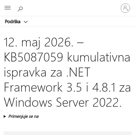
Prijavite
Microsoft
se
na
Podrška
nalog
12. maj 2026. –
KB5087059 kumulativna
ispravka za .NET
Framework 3.5 i 4.8.1 za
Windows Server 2022.
Primenjuje se na