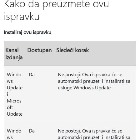
Kako da preuzmete ovu
ispravku
Instaliraj ovu ispravku
Kanal
Dostupan
Sledeći korak
izdanja
Windo
Da
Ne postoji. Ova ispravka će se
ws
automatski preuzeti i instalirati sa
Update
usluge Windows Update.
i
Micros
oft
Update
Windo
Da
Ne postoji. Ova ispravka će se
ws
automatski preuzeti i instalirati sa