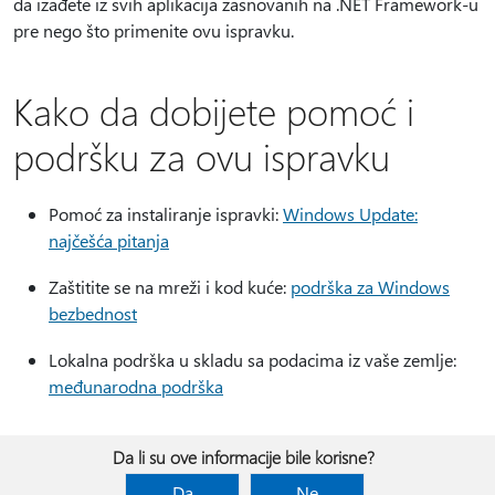
da izađete iz svih aplikacija zasnovanih na .NET Framework-u
pre nego što primenite ovu ispravku.
Kako da dobijete pomoć i
podršku za ovu ispravku
Pomoć za instaliranje ispravki:
Windows Update:
najčešća pitanja
Zaštitite se na mreži i kod kuće:
podrška za Windows
bezbednost
Lokalna podrška u skladu sa podacima iz vaše zemlje:
međunarodna podrška
Da li su ove informacije bile korisne?
Da
Ne