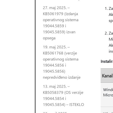
27. maj 2025. –
Za
KB5061979 (Izdanja
Ak
operativnog sistema
sp
19044.5859 i
19045.5859) izvan
Za
opsega
Mi
Ak
19. maj 2025. –
in
KB5061768 (verzije
operativnog sistema
Instali
19044.5856 i
19045.5856)
Kanal
nepredviđeno izdanje
13. maj 2025. –
Windo
KB5058379 (OS verzije
Micro
19044.5854 i
19045.5854) – ISTEKLO