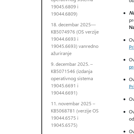
ob
19045.6809 i
N
19044.6809)
pr
18. decembar 2025—
N
KB5074976 (OS verzije
19044.6693 i
Ov
19045.6693) vanredno
Pr
ažuriranje
Ov
9. decembar 2025. –
pr
KB5071546 (izdanja
operativnog sistema
Ov
19045.6691 i
Pr
19044.6691)
Ov
11. novembar 2025 –
KB5068781 (verzije OS
Ov
19044.6575 i
od
19045.6575)
Ov