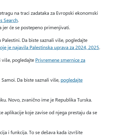
retragu na traci zadataka za Evropski ekonomski
s Search
.
jer će se postepeno primenjivati.
lestini. Da biste saznali više, pogledajte
e je najavila Palestinska uprava za 2024, 2025
.
 više, pogledajte
Privremene smernice za
amoi. Da biste saznali više,
pogledajte
ku. Novo, zvanično ime je Republika Turska.
aplikacije koje zavise od njega prestaju da se
ja i funkcija. To se dešava kada izvršite