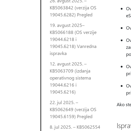
26. avgust 2025. –
KB5063842 (verzija OS
Ov
19045.6282) Pregled
eS
19. avgust 2025–
Ov
KB5066188 (OS verzije
19044.6218 i
Ov
19045.6218) Vanredna
za
ispravka
po
12. avgust 2025. –
Ov
KB5063709 (izdanja
pr
operativnog sistema
19044.6216 i
Ov
19045.6216)
pr
22. jul 2025. –
Ako ste
KB5062649 (verzija OS
19045.6159) Pregled
Ispr
8. jul 2025. – KB5062554