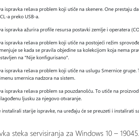
a ispravka rešava problem koji utiče na skenere. One prestaju d
CL-a preko USB-a.
a ispravka ažurira profile resursa postavki zemlje i operatera (
a ispravka rešava problem koji utiče na postojeći režim sprovođe
menjuje se kada se pravila objedine sa kolekcijom koja nema pra
stavljen na "Nije konfigurisano".
a ispravka rešava problem koji utiče na uslugu Smernice grupe.
imenu smernica nadzora na sistem.
a ispravka rešava problem sa pouzdanošću. To utiče na proizvod a
ilagođenu ljusku za njegovo otvaranje.
 instalirali starije ispravke, na uređaju će se preuzeti i instalir
avka steka servisiranja za Windows 10 – 19045