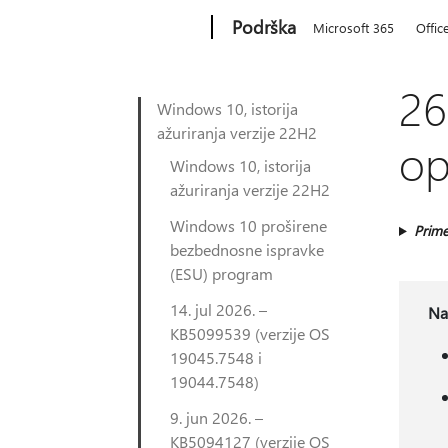
Microsoft
Podrška
Microsoft 365
Offic
26
Windows 10, istorija
ažuriranja verzije 22H2
op
Windows 10, istorija
ažuriranja verzije 22H2
Windows 10 proširene
Prime
bezbednosne ispravke
(ESU) program
14. jul 2026. –
Na
KB5099539 (verzije OS
19045.7548 i
19044.7548)
9. jun 2026. –
KB5094127 (verzije OS