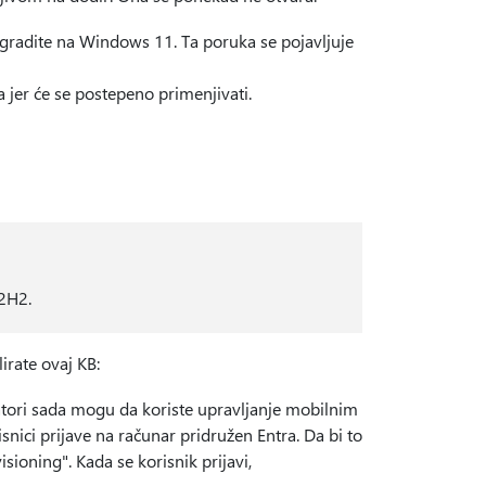
ogradite na Windows 11. Ta poruka se pojavljuje
jer će se postepeno primenjivati.
22H2.
irate ovaj KB:
atori sada mogu da koriste upravljanje mobilnim
isnici prijave na računar pridružen Entra. Da bi to
ioning". Kada se korisnik prijavi,