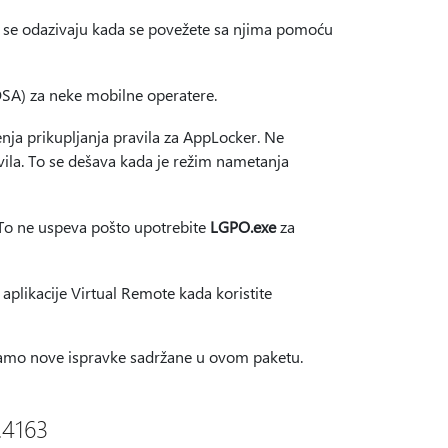
a se odazivaju kada se povežete sa njima pomoću
COSA) za neke mobilne operatere.
nja prikupljanja pravila za AppLocker. Ne
vila. To se dešava kada je režim nametanja
 To ne uspeva pošto upotrebite
LGPO.exe
za
plikacije Virtual Remote kada koristite
ati samo nove ispravke sadržane u ovom paketu.
.4163