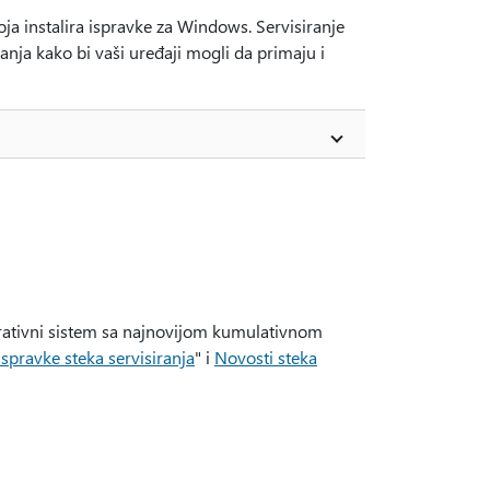
oja instalira ispravke za Windows. Servisiranje
anja kako bi vaši uređaji mogli da primaju i
rativni sistem sa najnovijom kumulativnom
Ispravke steka servisiranja
" i
Novosti steka