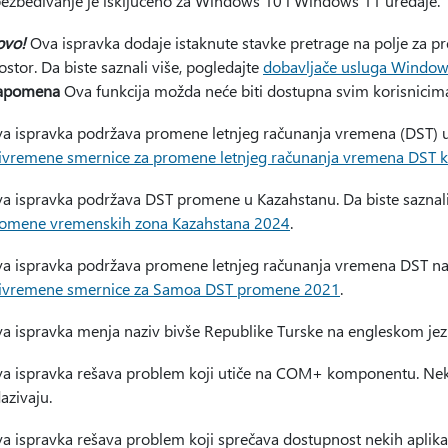
ezbeđivanje je isključeno za Windows 10 i Windows 11 uređaje.
ovo!
Ova ispravka dodaje istaknute stavke pretrage na polje za p
ostor. Da biste saznali više, pogledajte
dobavljače usluga Window
apomena
Ova funkcija možda neće biti dostupna svim korisnicima 
a ispravka podržava promene letnjeg računanja vremena (DST) u Pa
ivremene smernice za promene letnjeg računanja vremena DST koj
a ispravka podržava DST promene u Kazahstanu. Da biste saznali
omene vremenskih zona Kazahstana 2024
.
a ispravka podržava promene letnjeg računanja vremena DST na S
ivremene smernice za Samoa DST promene 2021
.
a ispravka menja naziv bivše Republike Turske na engleskom jezi
a ispravka rešava problem koji utiče na COM+ komponentu. Neke 
azivaju.
a ispravka rešava problem koji sprečava dostupnost nekih aplikaci