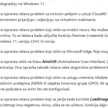
dogradnju na Windows 11.
a ispravka rešava problem sa mrtvom petljom u usluzi CloudAP. Do
tovremeno prijavljuju i odjavljuju na virtuelnim mašinama.
a ispravka rešava problem koji utiče na mrežni resurs. Ne možete
vršine. To se dešava kada uključite funkciju Remote Credential G
ndows 11, verzija 22H2 ili novija.
a ispravka rešava problem koji utiče na Microsoft Edge. Nije mo
a ispravka utiče na klasu
AmsiUtil
(Antimalware Scan Interface) 
eniranja. Ova ispravka takođe rešava neke dugoročne probleme ko
a ispravka rešava problem koji utiče na uslugu vremena. Možete
bilnim uređajima (MDM) ili objekta Smernice grupe (GPO). Ali a
 ne podudara sa onim što ste konfigurisali.
a ispravka rešava problem koji se javlja kada koristite
LoadImage
o bitmap ima negativnu visinu, slika se ne učitava i funkcija daj