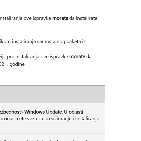
e instaliranja ove ispravke
morate
da instalirate
ikom instaliranja samostalnog paketa iz
oviji, pre instaliranja ove ispravke
morate
da
021. godine.
ezbednost
>
Windows Update
.
U oblasti
 pronaći ćete vezu za preuzimanje i instaliranje