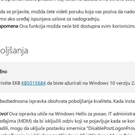
da se prijavite, možda ćete videti poruku koja vas poziva da nad
mo ako uređaj ispunjava uslove za nadogradnju.
apomena
Ova funkcija možda neće biti dostupna svim korisnicima 
oljšanja
žno
ristite EKB
KB5015684
da biste ažurirali na Windows 10 verziju 
bezbednosna ispravka obuhvata poboljšanja kvaliteta. Kada instal
ovo!
Ova ispravka utiče na Windows Hello za posao. IT administr
eđajima (MDM) da bi isključili odziv koji se pojavljuje kada se kor
adili, mogu da uključe postavku smernica "DisablePostLogonProvis