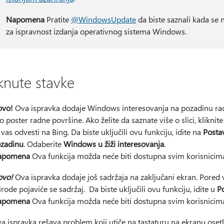
Napomena
Pratite
@WindowsUpdate
da biste saznali kada se n
za ispravnost izdanja operativnog sistema Windows.
aknute stavke
ovo!
Ova ispravka dodaje Windows interesovanja na pozadinu radn
o poster radne površine. Ako želite da saznate više o slici, klikni
 vas odvesti na Bing. Da biste uključili ovu funkciju, idite na
Posta
zadinu
. Odaberite
Windows u žiži interesovanja
.
apomena
Ova funkcija možda neće biti dostupna svim korisnicima 
ovo!
Ova ispravka dodaje još sadržaja na zaključani ekran. Pored 
irode pojaviće se sadržaj. Da biste uključili ovu funkciju, idite u
P
apomena
Ova funkcija možda neće biti dostupna svim korisnicima 
a ispravka rešava problem koji utiče na tastaturu na ekranu oset