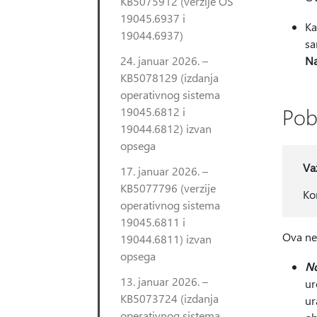
KB5075912 (verzije OS
19045.6937 i
Ka
19044.6937)
sa
24. januar 2026. –
N
KB5078129 (izdanja
operativnog sistema
Pob
19045.6812 i
19044.6812) izvan
opsega
Va
17. januar 2026. –
KB5077796 (verzije
Ko
operativnog sistema
19045.6811 i
Ova ne
19044.6811) izvan
opsega
N
13. januar 2026. –
ur
KB5073724 (izdanja
ur
operativnog sistema