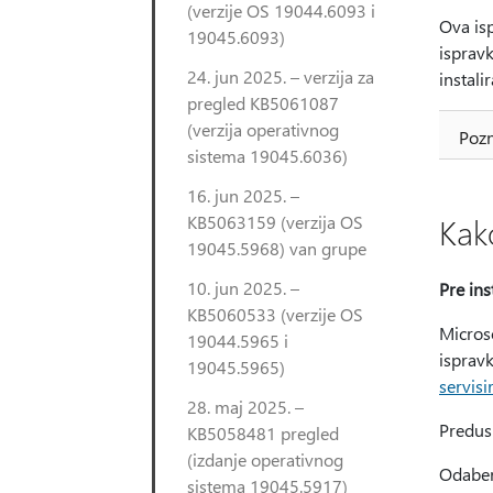
(verzije OS 19044.6093 i
Ova isp
19045.6093)
ispravk
24. jun 2025. – verzija za
instali
pregled KB5061087
(verzija operativnog
Pozn
sistema 19045.6036)
16. jun 2025. –
KB5063159 (verzija OS
Kak
19045.5968) van grupe
10. jun 2025. –
Pre ins
KB5060533 (verzije OS
Micros
19044.5965 i
isprav
19045.5965)
servisi
28. maj 2025. –
Predus
KB5058481 pregled
(izdanje operativnog
Odaberi
sistema 19045.5917)