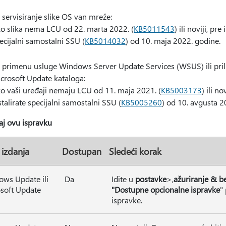
 servisiranje slike OS van mreže:
o slika nema LCU od 22. marta 2022. (
KB5011543
) ili noviji, pr
ecijalni samostalni SSU (
KB5014032
) od 10. maja 2022. godine.
 primenu usluge Windows Server Update Services (WSUS) ili pril
crosoft Update kataloga:
o vaši uređaji nemaju LCU od 11. maja 2021. (
KB5003173
) ili n
stalirate specijalni samostalni SSU (
KB5005260
) od 10. avgusta 2
raj ovu ispravku
 izdanja
Dostupan
Sledeći korak
ws Update ili
Da
Idite u
postavke
>,
ažuriranje & b
soft Update
"Dostupne opcionalne ispravke
"
ispravke.