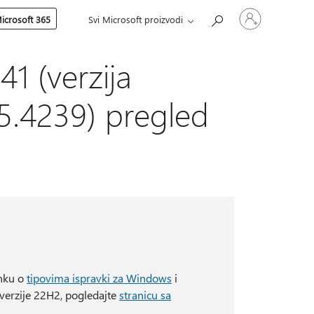
Prijavite
icrosoft 365
Svi Microsoft proizvodi
se
na
nalog
1 (verzija
5.4239) pregled
anku o
tipovima ispravki za Windows
i
verzije 22H2, pogledajte
stranicu sa