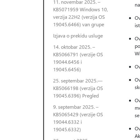
11. novembar 2025. –
na
KB5071959 Windows 10,
verzija 22H2 (verzija OS
Ov
19045.6466) van grupe
is
Izjava o prekidu usluge
Ov
po
14. oktobar 2025. –
Wi
KB5066791 (verzije OS
19044.6456 i
Ov
19045.6456)
Ov
25. septembar 2025.—
sk
KB5066198 (verzija OS
19045.6396) Pregled
Ov
9. septembar 2025. –
mo
KB5065429 (verzije OS
se
19044.6332 i
Ov
19045.6332)
Ak