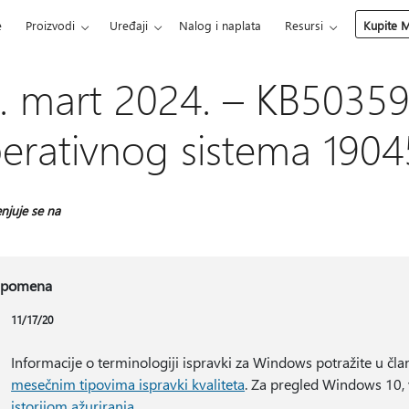
e
Proizvodi
Uređaji
Nalog i naplata
Resursi
Kupite M
. mart 2024. – KB503594
erativnog sistema 1904
njuje se na
pomena
11/17/20
Informacije o terminologiji ispravki za Windows potražite u čl
mesečnim tipovima ispravki kvaliteta
. Za pregled Windows 10, 
istorijom ažuriranja
.