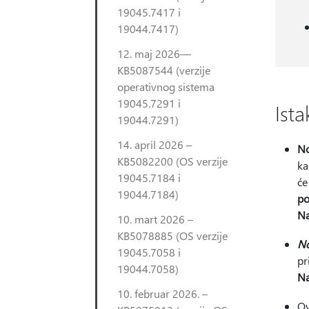
19045.7417 i
19044.7417)
12. maj 2026—
KB5087544 (verzije
operativnog sistema
19045.7291 i
Ist
19044.7291)
14. april 2026 –
N
KB5082200 (OS verzije
ka
19045.7184 i
će
19044.7184)
po
N
10. mart 2026 –
KB5078885 (OS verzije
N
19045.7058 i
pr
19044.7058)
N
10. februar 2026. –
Ov