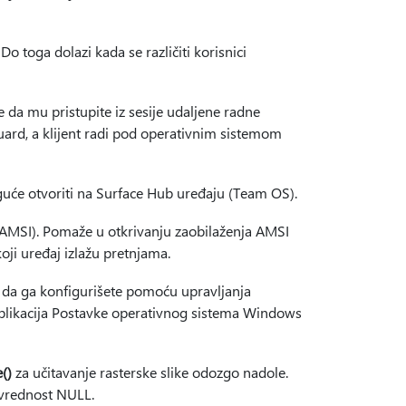
 toga dolazi kada se različiti korisnici
 da mu pristupite iz sesije udaljene radne
uard, a klijent radi pod operativnim sistemom
guće otvoriti na Surface Hub uređaju (Team OS).
(AMSI). Pomaže u otkrivanju zaobilaženja AMSI
ji uređaj izlažu pretnjama.
 da ga konfigurišete pomoću upravljanja
plikacija Postavke operativnog sistema Windows
()
za učitavanje rasterske slike odozgo nadole.
e vrednost NULL.