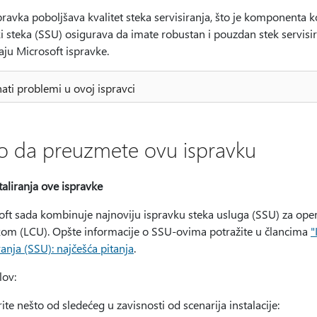
ravka poboljšava kvalitet steka servisiranja, što je komponenta k
i steka (SSU) osigurava da imate robustan i pouzdan stek servisir
raju Microsoft ispravke.
ati problemi u ovoj ispravci
o da preuzmete ovu ispravku
taliranja ove ispravke
oft sada kombinuje najnoviju ispravku steka usluga (SSU) za ope
kom (LCU). Opšte informacije o SSU-ovima potražite u člancima
"
ranja (SSU): najčešća pitanja
.
lov:
te nešto od sledećeg u zavisnosti od scenarija instalacije: