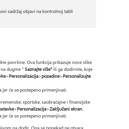
ovi sadržaj objavi na kontrolnoj tabli
e površine. Ova funkcija prikazuje nove slike
te na dugme "
Saznajte više"
ili ga dodirnite, koje
vke
>
Personalizacija
>
pozadine
>
Personalizujte
jer će se postepeno primenjivati.
vremenske, sportske, saobraćajne i finansijske
ostavke
>
Personalizacija
>
Zaključani ekran
.
jer će se postepeno primenjivati.
ljivom na dodir. Ona se ponekad ne otvara.