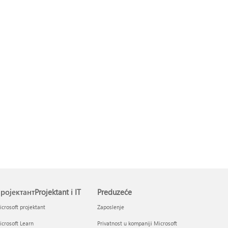
ројектантProjektant i IT
Preduzeće
crosoft projektant
Zaposlenje
crosoft Learn
Privatnost u kompaniji Microsoft