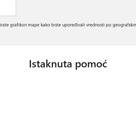
rate grafikon mape kako biste upoređivali vrednosti po geografski
Istaknuta pomoć