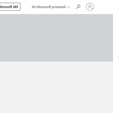
Prijavite
icrosoft 365
Svi Microsoft proizvodi
se
na
nalog