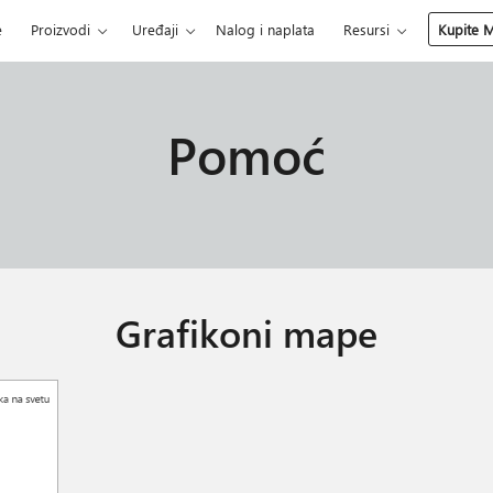
e
Proizvodi
Uređaji
Nalog i naplata
Resursi
Kupite M
Pomoć
Grafikoni mape