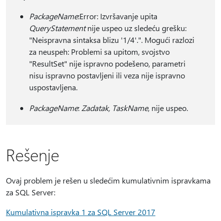
PackageName
:Error: Izvršavanje upita
QueryStatement
nije uspeo uz sledeću grešku:
"Neispravna sintaksa blizu '1/4'.". Mogući razlozi
za neuspeh: Problemi sa upitom, svojstvo
"ResultSet" nije ispravno podešeno, parametri
nisu ispravno postavljeni ili veza nije ispravno
uspostavljena.
PackageName
:
Zadatak, TaskName
, nije uspeo.
Rešenje
Ovaj problem je rešen u sledećim kumulativnim ispravkama
za SQL Server:
Kumulativna ispravka 1 za SQL Server 2017