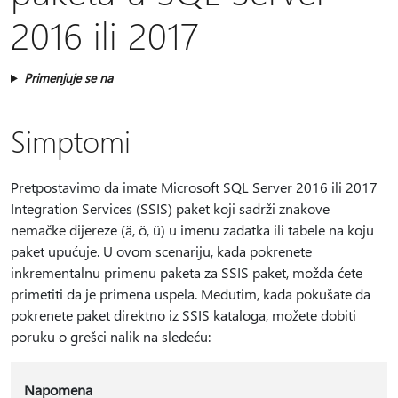
2016 ili 2017
Primenjuje se na
Simptomi
Pretpostavimo da imate Microsoft SQL Server 2016 ili 2017
Integration Services (SSIS) paket koji sadrži znakove
nemačke dijereze (ä, ö, ü) u imenu zadatka ili tabele na koju
paket upućuje. U ovom scenariju, kada pokrenete
inkrementalnu primenu paketa za SSIS paket, možda ćete
primetiti da je primena uspela. Međutim, kada pokušate da
pokrenete paket direktno iz SSIS kataloga, možete dobiti
poruku o grešci nalik na sledeću:
Napomena