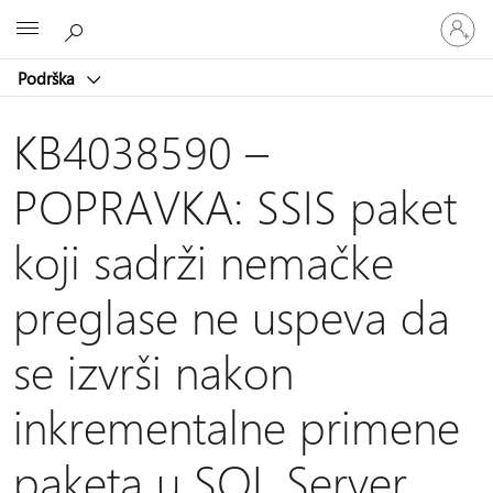
Prijavite
Microsoft
se
na
Podrška
nalog
KB4038590 –
POPRAVKA: SSIS paket
koji sadrži nemačke
preglase ne uspeva da
se izvrši nakon
inkrementalne primene
paketa u SQL Server