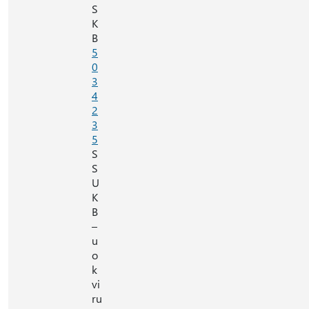
S
K
B
5
0
3
4
2
3
5
S
S
U
K
B
–
u
o
k
vi
ru