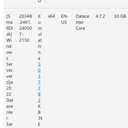
U
[S
20348
K
x64
EN-
Datace
4.7.2
30 GB
ma
.2461.
u
US
nter
llDi
24050
m
Core
sk]
7-
ul
Wi
2150
at
nd
iv
ow
n
s
a
Ser
5
ver,
0
ver
3
zija
7
20
7
22
8
Dat
2
ace
K
nte
B
r
.N
Ser
E