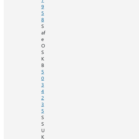
9
5
8
S
af
e
O
S
K
B
5
0
3
4
2
3
5
S
S
U
K