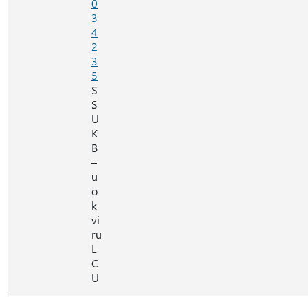
0
3
4
2
3
5
S
S
U
K
B
–
u
o
k
vi
ru
L
C
U