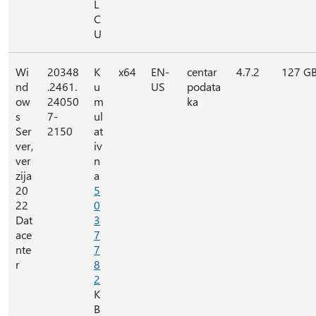
L
C
U
Wi
20348
K
x64
EN-
centar
4.7.2
127 G
nd
.2461.
u
US
podata
ow
24050
m
ka
s
7-
ul
Ser
2150
at
ver,
iv
ver
n
zija
a
20
5
22
0
Dat
3
ace
7
nte
7
r
8
2
K
B