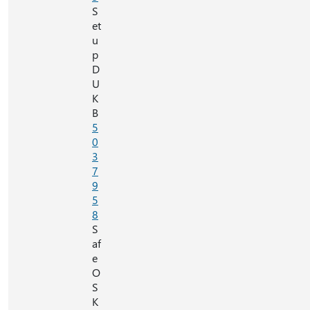
S
et
u
p
D
U
K
B
5
0
3
7
9
5
8
S
af
e
O
S
K