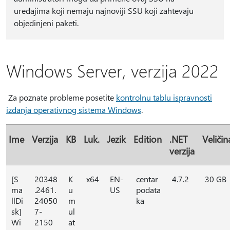
uređajima koji nemaju najnoviji SSU koji zahtevaju
objedinjeni paketi.
Windows Server, verzija 2022
Za poznate probleme posetite
kontrolnu tablu ispravnosti
izdanja operativnog sistema Windows
.
Ime
Verzija
KB
Luk.
Jezik
Edition
.NET
Veličin
verzija
[S
20348
K
x64
EN-
centar
4.7.2
30 GB
ma
.2461.
u
US
podata
llDi
24050
m
ka
sk]
7-
ul
Wi
2150
at