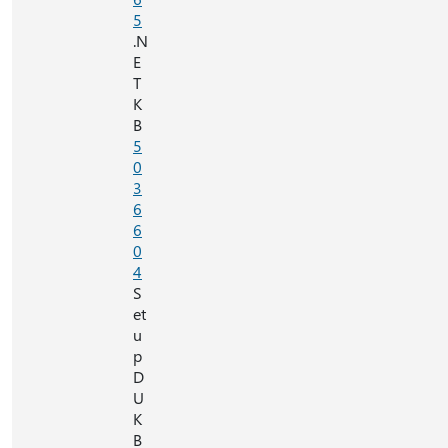
5
.N
E
T
K
B
5
0
3
6
6
0
4
S
et
u
p
D
U
K
B