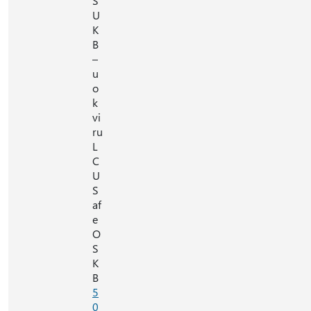
S
U
K
B
–
u
o
k
vi
ru
L
C
U
S
af
e
O
S
K
B
5
0