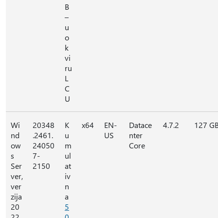
B
–
u
o
k
vi
ru
L
C
U
Wi
20348
K
x64
EN-
Datace
4.7.2
127 G
nd
.2461.
u
US
nter
ow
24050
m
Core
s
7-
ul
Ser
2150
at
ver,
iv
ver
n
zija
a
20
5
22
0