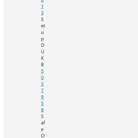
1
3
S
et
u
p
D
U
K
B
5
0
3
7
9
5
8
S
af
e
O