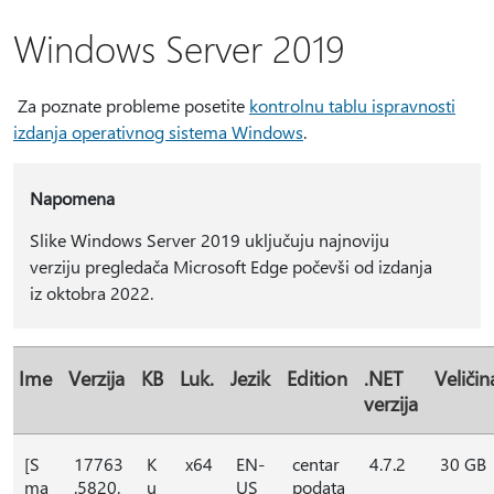
Windows Server 2019
Za poznate probleme posetite
kontrolnu tablu ispravnosti
izdanja operativnog sistema Windows
.
Napomena
Slike Windows Server 2019 uključuju najnoviju
verziju pregledača Microsoft Edge počevši od izdanja
iz oktobra 2022.
Ime
Verzija
KB
Luk.
Jezik
Edition
.NET
Veličin
verzija
[S
17763
K
x64
EN-
centar
4.7.2
30 GB
ma
.5820.
u
US
podata