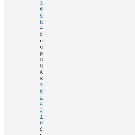
3
6
6
0
4
S
et
u
p
D
U
K
B
5
0
2
8
3
1
0
S