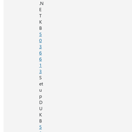
.N
E
T
K
B
5
0
3
6
6
1
3
S
et
u
p
D
U
K
B
5