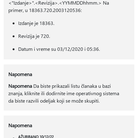
<"Izdanje>".<Revizija>.<YYMMDDhhmm.> Na
primer, u 18363.720.2003120536:
Izdanje je 18363.
Revizija je 720.
Datum i vreme su 03/12/2020 i 05:36.
Napomena
Napomena
Da biste prikazali listu članaka u bazi
znanja, kliknite ili dodirnite ime operativnog sistema
da biste razvili odeljak koji se može skupiti.
Napomena
AŽURIRANO 10/12/22