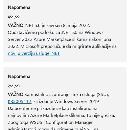
Napomena
4/21/22
VAŽNO
.NET 5.0 je završen 8. maja 2022.
Obustavićemo podršku za .NET 5.0 na Windows
Server 2022 Azure Marketplace slikama nakon juna
2022. Microsoft preporučuje da migrirate aplikacije na
noviju verziju usluge .NET.
Napomena
2/21/23
VAŽNO
Samostalno ažuriranje steka usluga (SSU),
KB5005112
, za izdanje Windows Server 2019
Datacenter ne prikazuje se kao instalirano na
najnovijim Azure Marketplace slikama. To nije greška.
Zbog toga WSUS i Configuration Manager
administratori mogu da primene ovaj SSU na