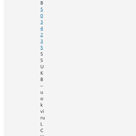
B
5
0
3
4
2
3
5
S
S
U
K
B
–
u
o
k
vi
ru
L
C