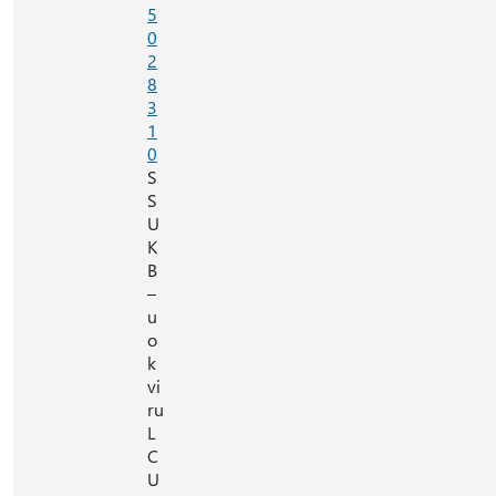
5
0
2
8
3
1
0
S
S
U
K
B
–
u
o
k
vi
ru
L
C
U