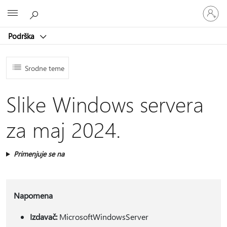
Prijavite
Microsoft
se
na
Podrška
nalog
Srodne teme
Slike Windows servera
za maj 2024.
Primenjuje se na
Napomena
Izdavač:
MicrosoftWindowsServer