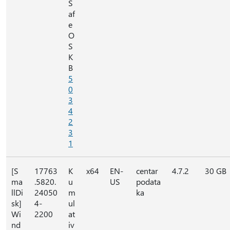
S
af
e
O
S
K
B
5
0
3
4
2
3
1
[S
17763
K
x64
EN-
centar
4.7.2
30 GB
ma
.5820.
u
US
podata
llDi
24050
m
ka
sk]
4-
ul
Wi
2200
at
nd
iv