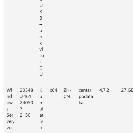
U
K
B
–
u
o
k
vi
ru
L
C
U
Wi
20348
K
x64
ZH-
centar
4.7.2
127 G
nd
.2461.
u
CN
podata
ow
24050
m
ka
s
7-
ul
Ser
2150
at
ver,
iv
ver
n