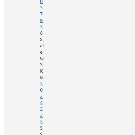
0
3
7
9
5
8
S
af
e
O
S
K
B
5
0
3
4
2
3
5
S
S