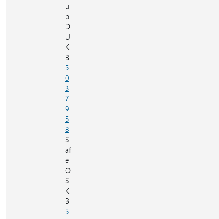
u
p
D
U
K
B
5
0
3
7
9
5
8
S
af
e
O
S
K
B
5