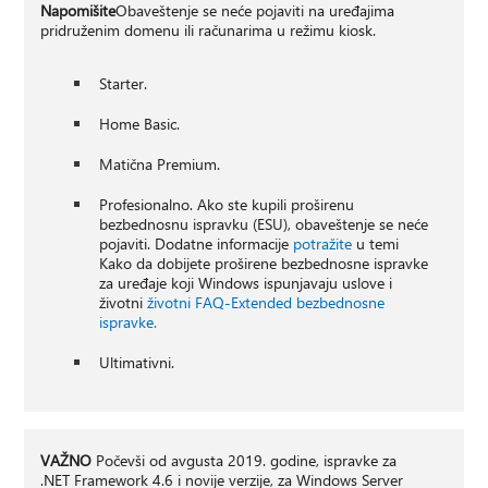
Napomišite
Obaveštenje se neće pojaviti na uređajima
pridruženim domenu ili računarima u režimu kiosk.
Starter.
Home Basic.
Matična Premium.
Profesionalno. Ako ste kupili proširenu
bezbednosnu ispravku (ESU), obaveštenje se neće
pojaviti. Dodatne informacije
potražite
u temi
Kako da dobijete proširene bezbednosne ispravke
za uređaje koji Windows ispunjavaju uslove i
životni
životni FAQ-Extended bezbednosne
ispravke.
Ultimativni.
VAŽNO
Počevši od avgusta 2019. godine, ispravke za
.NET Framework 4.6 i novije verzije, za Windows Server