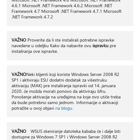
4.6.1 Microsoft .NET Framework 4.6.2 Microsoft .NET
Framework 4.7 Microsoft .NET Framework 4.7.1 Microsoft
.NET Framework 4.7.2
VAŽNO
Proverite da li ste instalirali potrebne ispravke
navedene u odeljku Kako da nabavite ovu
ispravku
pre
instaliranja ove ispravke.
VAŽNO
Neki klijenti koji koriste Windows Server 2008 R2
SP1 i aktiviraju ESU dodatni dodatak za višestruku
aktivaciju (MAK) pre instaliranja ispravki od 14. januara
2020. će možda morati ponovo da aktiviraju šifru.
Ponošenje aktivacije na uređajima na koje ovo utiče treba
da bude potrebno samo jednom. Informacije o aktivaciji
potražite u ovoj objavi
na blogu.
VAŽNO
WSUS skeniranje datoteka kababa će i dalje biti
dostupne za Windows 7 SP1 i Windows Server 2008 R2