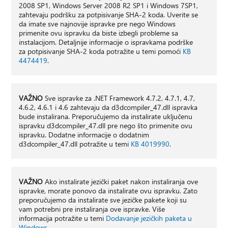
2008 SP1, Windows Server 2008 R2 SP1 i Windows 7SP1,
zahtevaju podršku za potpisivanje SHA-2 koda. Uverite se
da imate sve najnovije ispravke pre nego Windows
primenite ovu ispravku da biste izbegli probleme sa
instalacijom. Detaljnije informacije o ispravkama podrške
za potpisivanje SHA-2 koda potražite u temi pomoći
KB
4474419
.
VAŽNO
Sve ispravke za .NET Framework 4.7.2, 4.7.1, 4.7,
4.6.2, 4.6.1 i 4.6 zahtevaju da d3dcompiler_47.dll ispravka
bude instalirana. Preporučujemo da instalirate uključenu
ispravku d3dcompiler_47.dll pre nego što primenite ovu
ispravku. Dodatne informacije o dodatnim
d3dcompiler_47.dll potražite u temi
KB 4019990
.
VAŽNO
Ako instalirate jezički paket nakon instaliranja ove
ispravke, morate ponovo da instalirate ovu ispravku. Zato
preporučujemo da instalirate sve jezičke pakete koji su
vam potrebni pre instaliranja ove ispravke. Više
informacija potražite u temi
Dodavanje jezičkih paketa u
Windows.