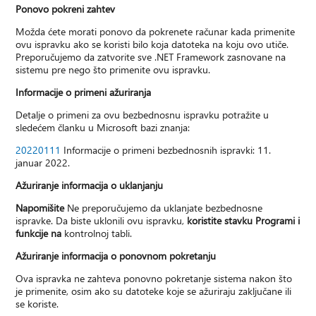
Ponovo pokreni zahtev
Možda ćete morati ponovo da pokrenete računar kada primenite
ovu ispravku ako se koristi bilo koja datoteka na koju ovo utiče.
Preporučujemo da zatvorite sve .NET Framework zasnovane na
sistemu pre nego što primenite ovu ispravku.
Informacije o primeni ažuriranja
Detalje o primeni za ovu bezbednosnu ispravku potražite u
sledećem članku u Microsoft bazi znanja:
20220111
Informacije o primeni bezbednosnih ispravki: 11.
januar 2022.
Ažuriranje informacija o uklanjanju
Napomišite
Ne preporučujemo da uklanjate bezbednosne
ispravke. Da biste uklonili ovu ispravku,
koristite stavku Programi i
funkcije na
kontrolnoj tabli.
Ažuriranje informacija o ponovnom pokretanju
Ova ispravka ne zahteva ponovno pokretanje sistema nakon što
je primenite, osim ako su datoteke koje se ažuriraju zaključane ili
se koriste.