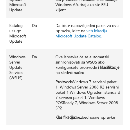
Microsoft
Windows Ažuriraj ako ste ESU
Update
klijent.
Katalog
Da
Da biste nabavili jedini paket za ovu
usluge
ispravku, idite na
veb lokaciju
Microsoft
Microsoft Update Catalog.
Update
Windows
Da
Ova ispravka će se automatski
Server
sinhronizovati sa WSUS ako
Update
konfigurišete proizvode
i klasifikacije
Services
na sledeći način:
(WSUS)
Proizvod:
Windows 7 servisni paket
1, Windows Server 2008 R2 servisni
paket 1,Windows Ugrađeni standard
7 servisni paket 1, Windows
POSReady 7, Windows Server 2008
SP2
Klasifikacija:
bezbednosne ispravke