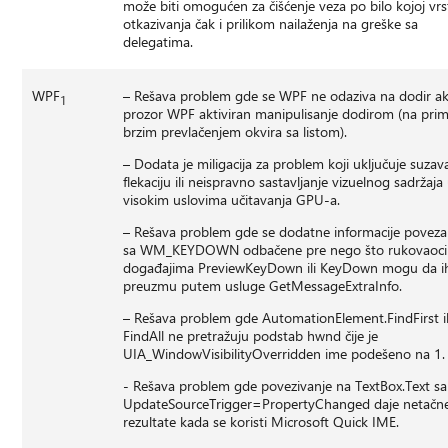
može biti omogućen za čišćenje veza po bilo kojoj vrs
otkazivanja čak i prilikom nailaženja na greške sa
delegatima.
WPF
– Rešava problem gde se WPF ne odaziva na dodir ak
1
prozor WPF aktiviran manipulisanje dodirom (na prim
brzim prevlačenjem okvira sa listom).
– Dodata je miligacija za problem koji uključuje suzav
flekaciju ili neispravno sastavljanje vizuelnog sadržaja
visokim uslovima učitavanja GPU-a.
– Rešava problem gde se dodatne informacije povez
sa WM_KEYDOWN odbačene pre nego što rukovaoci
događajima PreviewKeyDown ili KeyDown mogu da i
preuzmu putem usluge GetMessageExtraInfo.
– Rešava problem gde AutomationElement.FindFirst il
FindAll ne pretražuju podstab hwnd čije je
UIA_WindowVisibilityOverridden ime podešeno na 1.
- Rešava problem gde povezivanje na TextBox.Text sa
UpdateSourceTrigger=PropertyChanged daje netačn
rezultate kada se koristi Microsoft Quick IME.