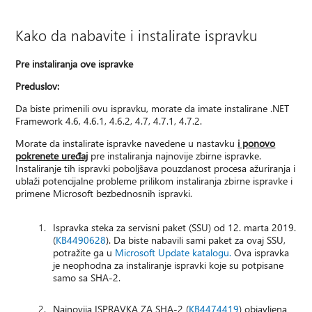
Kako da nabavite i instalirate ispravku
Pre instaliranja ove ispravke
Preduslov:
Da biste primenili ovu ispravku, morate da imate instalirane .NET
Framework 4.6, 4.6.1, 4.6.2, 4.7, 4.7.1, 4.7.2.
Morate da instalirate ispravke navedene u nastavku
i ponovo
pokrenete uređaj
pre instaliranja najnovije zbirne ispravke.
Instaliranje tih ispravki poboljšava pouzdanost procesa ažuriranja i
ublaži potencijalne probleme prilikom instaliranja zbirne ispravke i
primene Microsoft bezbednosnih ispravki.
Ispravka steka za servisni paket (SSU) od 12. marta 2019.
(
KB4490628
). Da biste nabavili sami paket za ovaj SSU,
potražite ga u
Microsoft Update katalogu.
Ova ispravka
je neophodna za instaliranje ispravki koje su potpisane
samo sa SHA-2.
Najnovija ISPRAVKA ZA SHA-2 (
KB4474419
) objavljena