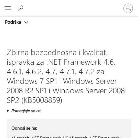
Prijavite
Microsoft
se
na
Podrška
nalog
Zbirna bezbednosna i kvalitat.
ispravka za .NET Framework 4.6,
4.6.1, 4.6.2, 4.7, 4.7.1, 4.7.2 za
Windows 7 SP1 i Windows Server
2008 R2 SP1 i Windows Server 2008
SP2 (KB5008859)
Primenjuje se na
Odnosi se na:
Microsoft .NET Framework 4.6 Microsoft .NET Framework