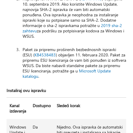
10. septembra 2019. Ako koristite Windows Update,
najnovija SHA-2 ispravka će vam biti automatski
ponuđena. Ova ispravka je neophodna za instaliranje
ispravki koje su potpisane samo sa SHA-2. Dodatne
informacije o sha-2 ispravkama potražite u
2019 sha-2
zahtevu
za podršku za potpisivanje kodova za Windows i
WSUS.
Paket za pripremu proširenih bezbednosnih ispravki
(ESU) (
KB4538483
) objavljen 11. februara 2020. Paket za
pripremu ESU licenciranja će vam biti ponuđen iz softvera
WSUS. Da biste nabavili standalne pakete za pripremu
ESU licenciranja, potražite ga u
Microsoft Update
katalogu
.
Instaliraj ovu ispravku
Kanal
Dostupno
Sledeći korak
izdavanja
Windows
Da
Nijedno. Ova ispravka će automatski
Update i
biti preuzeta i instalirana sa lokacije