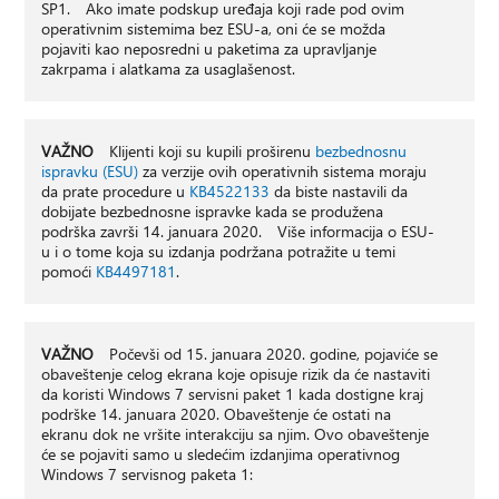
SP1. Ako imate podskup uređaja koji rade pod ovim
operativnim sistemima bez ESU-a, oni će se možda
pojaviti kao neposredni u paketima za upravljanje
zakrpama i alatkama za usaglašenost.
VAŽNO
Klijenti koji su kupili proširenu
bezbednosnu
ispravku (ESU)
za verzije ovih operativnih sistema moraju
da prate procedure u
KB4522133
da biste nastavili da
dobijate bezbednosne ispravke kada se produžena
podrška završi 14. januara 2020. Više informacija o ESU-
u i o tome koja su izdanja podržana potražite u temi
pomoći
KB4497181
.
VAŽNO
Počevši od 15. januara 2020. godine, pojaviće se
obaveštenje celog ekrana koje opisuje rizik da će nastaviti
da koristi Windows 7 servisni paket 1 kada dostigne kraj
podrške 14. januara 2020. Obaveštenje će ostati na
ekranu dok ne vršite interakciju sa njim. Ovo obaveštenje
će se pojaviti samo u sledećim izdanjima operativnog
Windows 7 servisnog paketa 1: