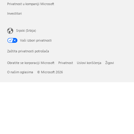
Privatnost u kompaniji Microsoft
Investitori
Srpski (Srbija)
Vaši izbori privatnosti
Zaštita privatnosti potrošača
Obratite se korporaciji Microsoft
Privatnost
Uslovi korišćenja
Žigovi
O našim oglasima
© Microsoft 2026