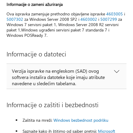
Informacije o zameni ažuriranja
Ova ispravka zamenjuje prethodno objavljene ispravke
4603005
i
5007302
za Windows Server 2008 SP2 i
4603002
i
5007299
za
Windows 7 servisni paket 1, Windows Server 2008 R2 servisni
paket 1,Windows ugrađeni servisni paket 7 standarda 7 i
Windows POSReady 7.
Informacije o datoteci
Verzija ispravke na engleskom (SAD) ovog
softvera instalira datoteke koje imaju atribute
navedene u sledećim tabelama.
Informacije o zaštiti i bezbednosti
Zaštita na mreži:
Windows bezbednost podršku
Saznajte kako ih štitimo od sajber pretnji:
Microsoft