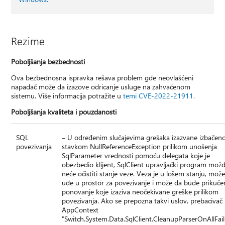
Rezime
Poboljšanja bezbednosti
Ova bezbednosna ispravka rešava problem gde neovlašćeni
napadač može da izazove odricanje usluge na zahvaćenom
sistemu. Više informacija potražite u
temi CVE-2022-21911.
Poboljšanja kvaliteta i pouzdanosti
SQL
– U određenim slučajevima grešaka izazvane izbače
povezivanja
stavkom NullReferenceException prilikom unošenja
SqlParameter vrednosti pomoću delegata koje je
obezbedio klijent, SqlClient upravljački program mož
neće očistiti stanje veze. Veza je u lošem stanju, mož
uđe u prostor za povezivanje i može da bude prikuče
ponovanje koje izaziva neočekivane greške prilikom
povezivanja. Ako se prepozna takvi uslov, prebacivač
AppContext
"Switch.System.Data.SqlClient.CleanupParserOnAllFail