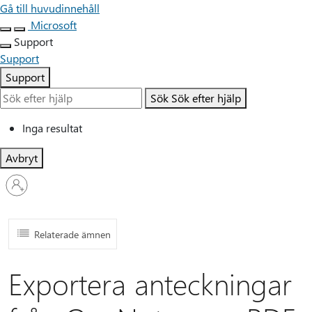
Gå till huvudinnehåll
Microsoft
Support
Support
Support
Sök
Sök efter hjälp
Inga resultat
Avbryt
Logga
in
på
ditt
konto
Relaterade ämnen
Exportera anteckningar