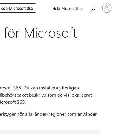
Logga
Köp Microsoft 365
Hela Microsoft
in
på
ditt
konto
för Microsoft
rosoft 365. Du kan installera ytterligare
illbehörspaket beskrivs som delvis lokaliserat
icrosoft 365.
verktygen för alla länder/regioner som använder