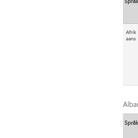
Språ
Afrik
aans
Alba
Språ