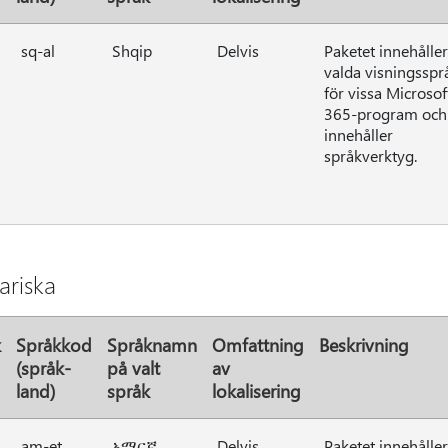
n
sq-al
Shqip
Delvis
Paketet innehåller
valda visningsspr
för vissa Microsof
365-program och
innehåller
språkverktyg.
riska
k
Språkkod
Språknamn
Omfattning
Beskrivning
(språk-
på valt
av
land)
språk
lokalisering
am-et
አማርኛ
Delvis
Paketet innehåller