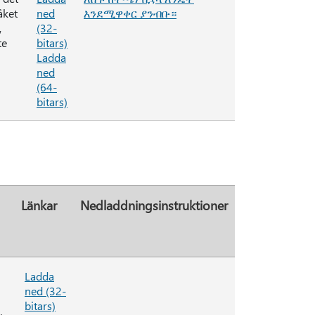
åket
ned
እንደሚዋቀር ያንብቡ።
,
(32-
te
bitars)
Ladda
ned
(64-
bitars)
Länkar
Nedladdningsinstruktioner
Ladda
ned (32-
bitars)