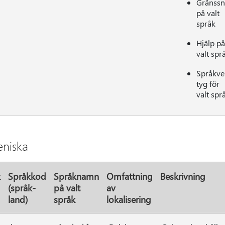
Gränssni
på valt
språk
Hjälp på
valt spr
Språkve
tyg för
valt spr
niska
k
Språkkod
Språknamn
Omfattning
Beskrivning
(språk-
på valt
av
land)
språk
lokalisering