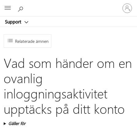
Logga
Microsoft
in
på
Support
ditt
konto
Relaterade ämnen
Vad som händer om en
ovanlig
inloggningsaktivitet
upptäcks på ditt konto
Gäller för