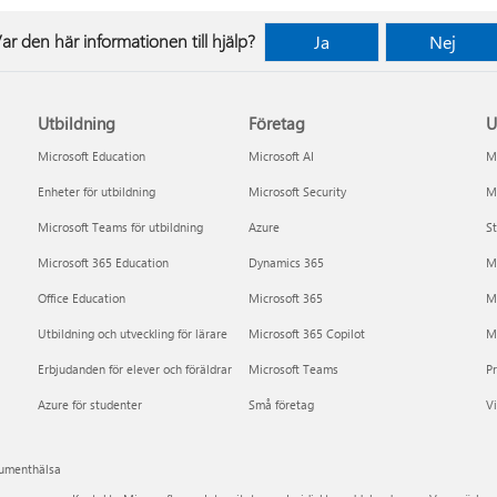
ar den här informationen till hjälp?
Ja
Nej
Utbildning
Företag
U
Microsoft Education
Microsoft AI
Mi
Enheter för utbildning
Microsoft Security
Mi
Microsoft Teams för utbildning
Azure
St
Microsoft 365 Education
Dynamics 365
M
Office Education
Microsoft 365
M
Utbildning och utveckling för lärare
Microsoft 365 Copilot
Mi
Erbjudanden för elever och föräldrar
Microsoft Teams
P
Azure för studenter
Små företag
Vi
sumenthälsa