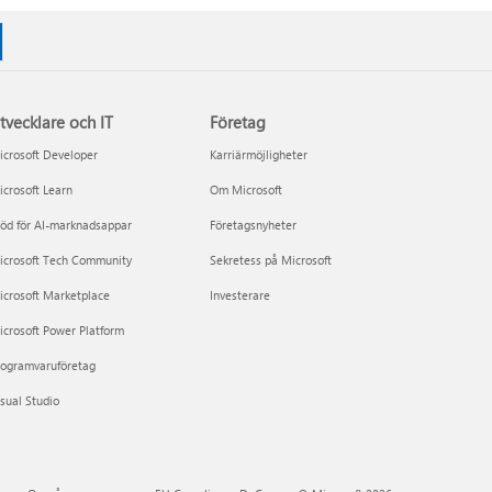
tvecklare och IT
Företag
crosoft Developer
Karriärmöjligheter
crosoft Learn
Om Microsoft
öd för AI-marknadsappar
Företagsnyheter
icrosoft Tech Community
Sekretess på Microsoft
icrosoft Marketplace
Investerare
crosoft Power Platform
rogramvaruföretag
sual Studio