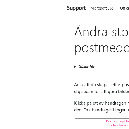
Microsoft
Support
Microsoft 365
Offic
Ändra stor
postmedd
Gäller för
Anta att du skapar ett e-po
dig sedan för att göra bild
Klicka på ett av handtagen r
den. Dra handtaget längst up