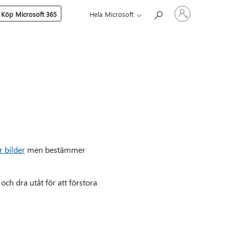
Logga
Köp Microsoft 365
Hela Microsoft
in
på
ditt
konto
r bilder
men bestämmer
och dra utåt för att förstora