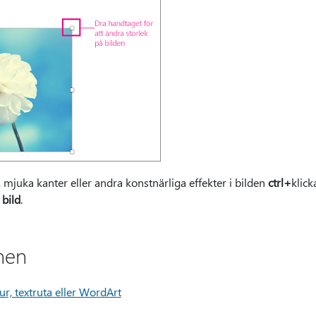
, mjuka kanter eller andra konstnärliga effekter i bilden
ctrl+
klick
a
bild
.
nen
ur, textruta eller WordArt