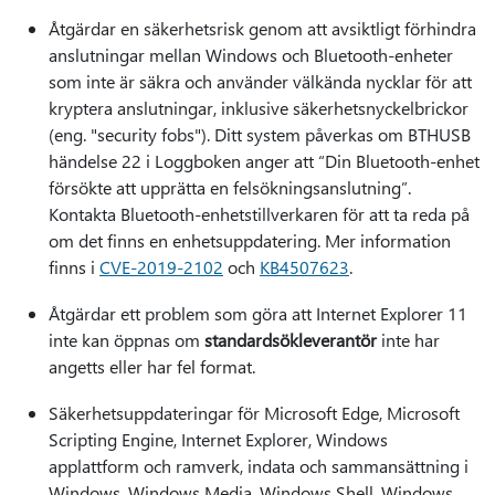
Åtgärdar en säkerhetsrisk genom att avsiktligt förhindra
anslutningar mellan Windows och Bluetooth-enheter
som inte är säkra och använder välkända nycklar för att
kryptera anslutningar, inklusive säkerhetsnyckelbrickor
(eng. "security fobs"). Ditt system påverkas om BTHUSB
händelse 22 i Loggboken anger att “Din Bluetooth-enhet
försökte att upprätta en felsökningsanslutning”.
Kontakta Bluetooth-enhetstillverkaren för att ta reda på
om det finns en enhetsuppdatering. Mer information
finns i
CVE-2019-2102
och
KB4507623
.
Åtgärdar ett problem som göra att Internet Explorer 11
inte kan öppnas om
standardsökleverantör
inte har
angetts eller har fel format.
Säkerhetsuppdateringar för Microsoft Edge, Microsoft
Scripting Engine, Internet Explorer, Windows
applattform och ramverk, indata och sammansättning i
Windows, Windows Media, Windows Shell, Windows