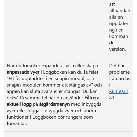
att
tillhandah
ålla en
uppdateri
ng i en
komman
de
version.
När du försöker expandera, visa eller skapa
Det här
anpassade vyer
i Loggboken kan du få felet
probleme
"Ett fel upptäcktes i en snapin-modul, och
t åtgärdas
snapin-modulen kommer att stängas av" och
i
appen kan sluta svara eller stängas. Du kan
KB45032
också få samma fel när du använder
Filtrera
81
.
aktuell logg
på
åtgärdsmenyn
med inbyggda
vyer eller loggar. Inbyggda vyer och andra
funktioner i Loggboken bör fungera som
förväntat.