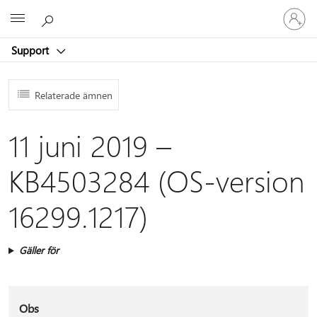
Logga
Microsoft
in
på
Support
ditt
konto
Relaterade ämnen
11 juni 2019 –
KB4503284 (OS-version
16299.1217)
Gäller för
Obs