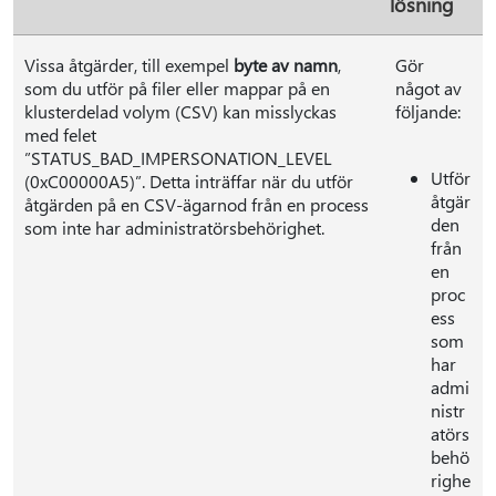
lösning
Vissa åtgärder, till exempel
byte av namn
,
Gör
som du utför på filer eller mappar på en
något av
klusterdelad volym (CSV) kan misslyckas
följande:
med felet
”STATUS_BAD_IMPERSONATION_LEVEL
Utför
(0xC00000A5)”. Detta inträffar när du utför
åtgär
åtgärden på en CSV-ägarnod från en process
den
som inte har administratörsbehörighet.
från
en
proc
ess
som
har
admi
nistr
atörs
behö
righe