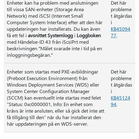
Enheter kan ha problem med anslutningen
Det här
till vissa SAN-enheter (Storage Area
probleme
Network) med iSCSI (Internet Small
t åtgärdas
Computer System Interface) efter att den här
i
uppdateringen har installerats. Du kan även
KB45094
få ett fel i
avsnittet Systemlogg
i
Loggboken
77
.
med Händelse-ID 43 från iScsiPrt med
beskrivningen "Målet svarade inte i tid på en
inloggningsbegäran."
Enheter som startas med PXE-avbildningar
Det här
(Preboot Execution Environment) från
probleme
Windows Deployment Services (WDS) eller
t åtgärdas
System Center Configuration Manager
i
(SCCM) kan eventuellt inte startas med felet
KB45124
”Status: 0xc0000001, Info: En enhet som
94
.
krävs är inte ansluten, eller så gick det inte att
få tillgång till den” när du har installerat den
här uppdateringen på en WDS-server.