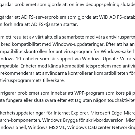
gärdar problemet som gjorde att onlinevideouppspelning slutade
gärdar ett AD FS-serverproblem som gjorde att WID AD FS-datab
n förhindra att AD FS-tjänsten startar.
m ett resultat av vårt aktuella samarbete med våra antiviruspart
 bred kompatibilitet med Windows-uppdateringar. Efter att ha ana
mpatibilitetskontrollen för antivirusprogram för Windows-säker
ndows 10-enheter som får support via Windows Update. Vi fortsä
mpatibla. Enheter med kända kompatibilitetsproblem med antivir
 rekommenderar att användarna kontrollerar kompatibiliteten fö
tivirusprogrammets tillverkare.
rrigerar problemet som innebar att WPF-program som körs på p
uta fungera eller sluta svara efter ett tag utan någon touchaktivitet
kerhetsuppdateringar för Internet Explorer, Microsoft Edge, Micr
arch-komponenten, Windows Brygga för skrivbordsversion, Mic
ndows Shell, Windows MSXML, Windows Datacenter Networking,