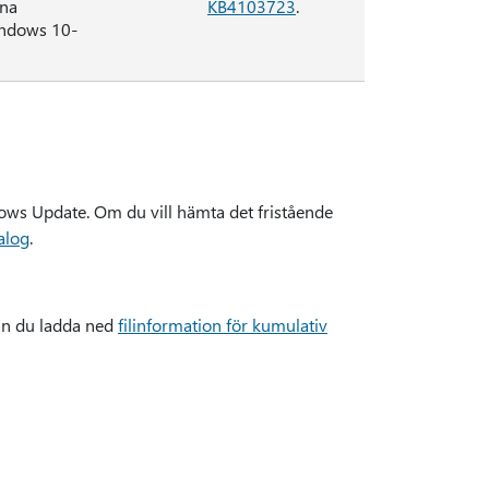
vna
KB4103723
.
indows 10-
ows Update. Om du vill hämta det fristående
alog
.
kan du ladda ned
filinformation för kumulativ