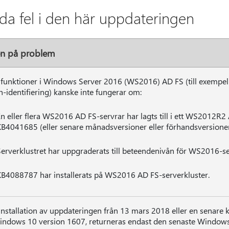
da fel i den här uppdateringen
en på problem
 funktioner i Windows Server 2016 (WS2016) AD FS (till exempel
-identifiering) kanske inte fungerar om:
En eller flera WS2016 AD FS-servrar har lagts till i ett WS2012R
B4041685 (eller senare månadsversioner eller förhandsversioner) 
Serverklustret har uppgraderats till beteendenivån för WS2016-se
KB4088787 har installerats på WS2016 AD FS-serverkluster.
 installation av uppdateringen från 13 mars 2018 eller en senare
indows 10 version 1607, returneras endast den senaste Window