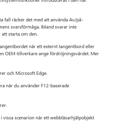
ta fall räcker det med att använda Av/på-
rmens svarsförmåga. Ibland svarar inte
r att starta om den.
tangentbordet när ett externt tangentbord eller
n OEM-tillverkare ange fördröjningsvärdet. Mer
rer och Microsoft Edge.
gera när du använder F12-baserade
rer.
i vissa scenarion när ett webbläsarhjälpobjekt