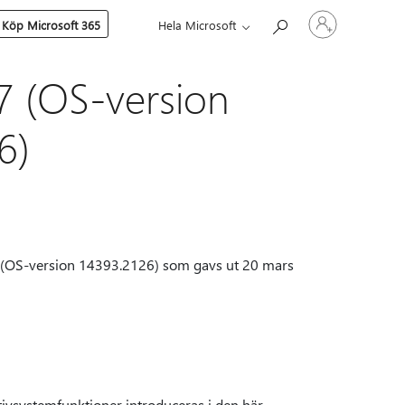
Logga
Köp Microsoft 365
Hela Microsoft
in
på
ditt
konto
7 (OS-version
6)
 (OS-version 14393.2126) som gavs ut 20 mars
tivsystemfunktioner introduceras i den här