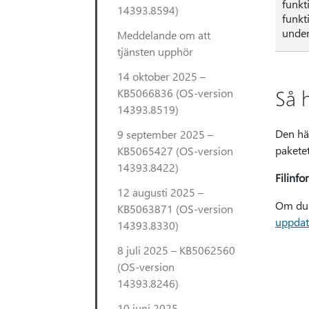
funkt
14393.8594)
funkt
under
Meddelande om att
tjänsten upphör
14 oktober 2025 –
Så 
KB5066836 (OS-version
14393.8519)
Den hä
9 september 2025 –
pakete
KB5065427 (OS-version
14393.8422)
Filinfo
12 augusti 2025 –
Om du 
KB5063871 (OS-version
uppdat
14393.8330)
8 juli 2025 – KB5062560
(OS-version
14393.8246)
10 juni 2025 –