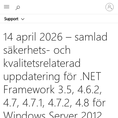
Logga
Microsoft
in
på
Support
ditt
konto
14 april 2026 – samlad
säkerhets- och
kvalitetsrelaterad
uppdatering för .NET
Framework 3.5, 4.6.2,
4.7, 4.7.1, 4.7.2, 4.8 för
Windows Server 2012