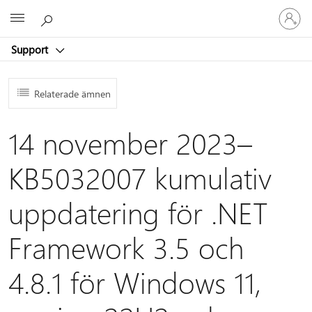
Logga
Microsoft
in
på
Support
ditt
konto
Relaterade ämnen
14 november 2023–
KB5032007 kumulativ
uppdatering för .NET
Framework 3.5 och
4.8.1 för Windows 11,